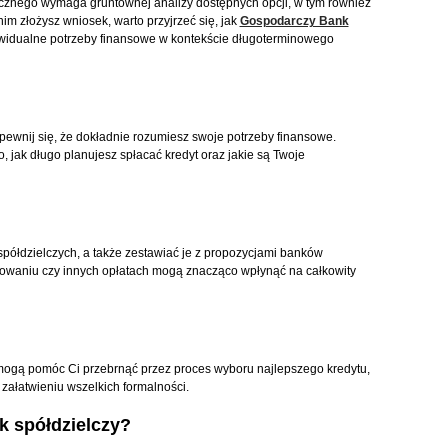
cznego wymaga gruntownej analizy dostępnych opcji, w tym również
im złożysz wniosek, warto przyjrzeć się, jak
Gospodarczy Bank
idualne potrzeby finansowe w kontekście długoterminowego
pewnij się, że dokładnie rozumiesz swoje potrzeby finansowe.
 jak długo planujesz spłacać kredyt oraz jakie są Twoje
półdzielczych, a także zestawiać je z propozycjami banków
towaniu czy innych opłatach mogą znacząco wpłynąć na całkowity
mogą pomóc Ci przebrnąć przez proces wyboru najlepszego kredytu,
załatwieniu wszelkich formalności.
k spółdzielczy?