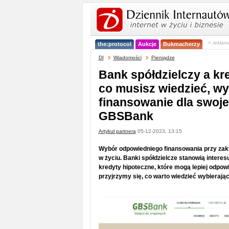
< reklam
the:protocol
Aukcje
Bukmacherzy
DI
Wiadomości
Pieniądze
Bank spółdzielczy a kr
co musisz wiedzieć, wy
finansowanie dla swoj
GBSBank
Artykuł partnera
05-12-2023, 13:15
Wybór odpowiedniego finansowania przy zaku
w życiu. Banki spółdzielcze stanowią interes
kredyty hipoteczne, które mogą lepiej odpow
przyjrzymy się, co warto wiedzieć wybierają