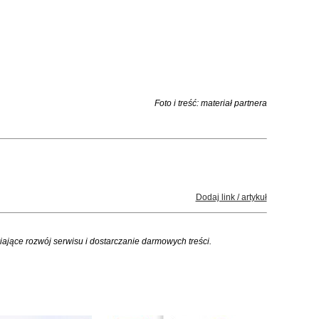
Foto i treść: materiał partnera
Dodaj link / artykuł
iające rozwój serwisu i dostarczanie darmowych treści.