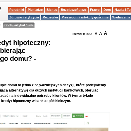
Poradniki
Pieniądze
Biznes
Bezpieczeństwo
Prawo
Dom
Nauka i T
Zdrowie i styl życia
Rozrywka
Pressroom i artykuły gościnne
Wydarzenia 
a
Dodaj artykuł / link
A
A
A
rozmiar tekstu:
edyt hipoteczny:
bierając
ego domu? -
pie domu to jedna z najważniejszych decyzji, które podejmiemy
ującą alternatywę dla dużych instytucji bankowych, oferując
iadać na indywidualne potrzeby klientów. W tym artykule
c kredyt hipoteczny w banku spółdzielczym.