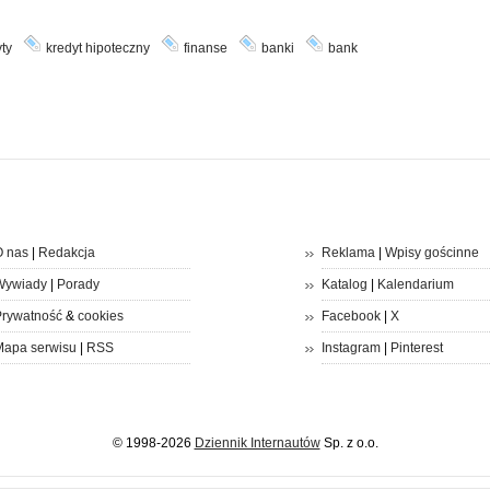
ty
kredyt hipoteczny
finanse
banki
bank
 nas
|
Redakcja
Reklama
|
Wpisy gościnne
Wywiady
|
Porady
Katalog
|
Kalendarium
rywatność
&
cookies
Facebook
|
X
apa serwisu
|
RSS
Instagram
|
Pinterest
© 1998-2026
Dziennik Internautów
Sp. z o.o.