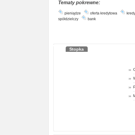
Tematy pokrewne:
pieniądze
oferta kredytowa
kredy
spółdzielczy
bank
Stopka
O
P
M