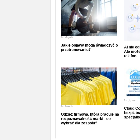
fot.
Magnific
Jakie objawy mogą świadczyć o
AI nie o
przetrenowaniu?
Ale może
telefon.
fot.
gigacon
fot.
Freepik
Cloud Co
bezpłatna
Odzież firmowa, która pracuje na
specjalis
rozpoznawalność marki - co
wybrać dla zespołu?