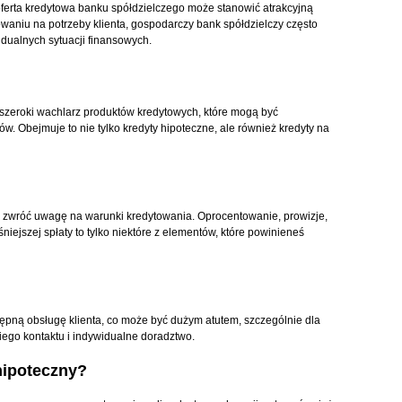
ferta kredytowa banku spółdzielczego może stanowić atrakcyjną
owaniu na potrzeby klienta, gospodarczy bank spółdzielczy często
dualnych sytuacji finansowych.
ą szeroki wachlarz produktów kredytowych, które mogą być
. Obejmuje to nie tylko kredyty hipoteczne, ale również kredyty na
o, zwróć uwagę na warunki kredytowania. Oprocentowanie, prowizje,
jszej spłaty to tylko niektóre z elementów, które powinieneś
stępną obsługę klienta, co może być dużym atutem, szczególnie dla
iego kontaktu i indywidualne doradztwo.
hipoteczny?