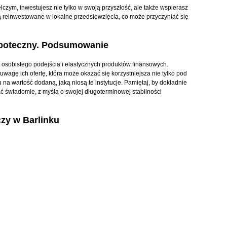
czym, inwestujesz nie tylko w swoją przyszłość, ale także wspierasz
ą reinwestowane w lokalne przedsięwzięcia, co może przyczyniać się
hipoteczny. Podsumowanie
 osobistego podejścia i elastycznych produktów finansowych.
uwagę ich ofertę, która może okazać się korzystniejsza nie tylko pod
a wartość dodaną, jaką niosą te instytucje. Pamiętaj, by dokładnie
ć świadomie, z myślą o swojej długoterminowej stabilności
zy w Barlinku