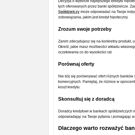
Decyzja o wyborze najlepszego kredytu hipote
tych oferowanych przez banki spółdzielcze. Zan
Spółdzielczy
może odpowiadać na Twoje indyw
zobowiązania, jakim jest kredyt hipoteczny.
Zrozum swoje potrzeby
Zanim zdecydujesz się na konkretny produkt, u
Określ, jakie masz możliwości wkładu własnego,
oczekiwania co do wysokości rat.
Porównaj oferty
Nie bój się porównywać ofert różnych banków s
komercyjnych. Pamiętaj, że różnice w oprocen
koszt kredytu.
Skonsultuj się z doradcą
Doradcy kredytowi w bankach spółdzielczych 
odpowiadając na Twoje pytania i pomagając w 
Dlaczego warto rozważyć ban