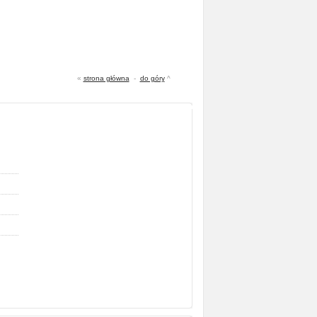
«
strona główna
-
do góry
^