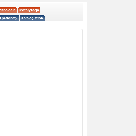
echnologie
Motoryzacja
i patronaty
Katalog stron