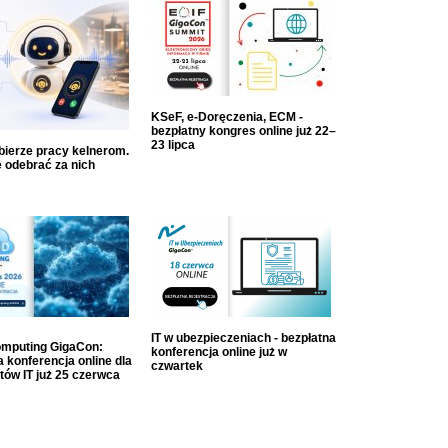
KSeF, e-Doręczenia, ECM -
bezpłatny kongres online już 22–
23 lipca
dbierze pracy kelnerom.
 odebrać za nich
IT w ubezpieczeniach - bezpłatna
mputing GigaCon:
konferencja online już w
 konferencja online dla
czwartek
tów IT już 25 czerwca