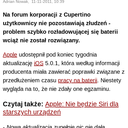
Adrian Nowak, 11-11-2011, 10:39
Na forum korporacji z Cupertino
użytkownicy nie pozostawiają złudzeń -
problem szybko rozładowującej się baterii
wciąż nie został rozwiązany.
Apple
udostępnił pod koniec tygodnia
aktualizację
iOS
5.0.1, która według informacji
producenta miała zawierać poprawki związane z
przedłużeniem czasu
pracy na baterii
. Niestety
wygląda na to, że nie zdały one egzaminu.
Czytaj także:
Apple: Nie będzie Siri dla
starszych urządzeń
-
Nowa aktualizacja zupełnie nic nie dała.