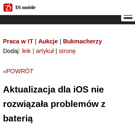
DI mobile
DI mobile
Praca w IT
|
Aukcje
|
Bukmacherzy
Dodaj:
link | artykuł
|
stronę
«POWRÓT
Aktualizacja dla iOS nie
rozwiązała problemów z
baterią