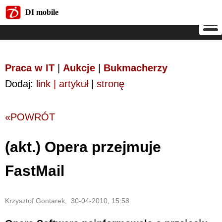
DI mobile
DI mobile
Praca w IT
|
Aukcje
|
Bukmacherzy
Dodaj:
link | artykuł
|
stronę
«POWRÓT
(akt.) Opera przejmuje
FastMail
Krzysztof Gontarek, 30-04-2010, 15:58