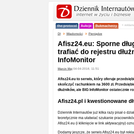
< reklam
the:protocol
Aukcje
Bukmacherzy
DI
Wiadomości
Pieniądze
Afisz24.eu: Sporne dług
trafiać do rejestru dłu
InfoMonitor
Marcin Maj
04-04-2016, 11:51
Afisz24.eu to serwis, który oferuje przedsi
skończyć rachunkiem na 3600 zł. Przedsiębior
dłużników, ale BIG InfoMonitor ostatecznie r
Afisz24.pl i kwestionowane dł
Dziennik Internautów już kilka razy pisał o dzia
teoretycznie ma ułatwiać szukanie pracowników,
Afisz24.eu (i kliknięcie w link aktywacyjny) oz
Dodamy jeszcze, że serwis Afisz24.eu był re