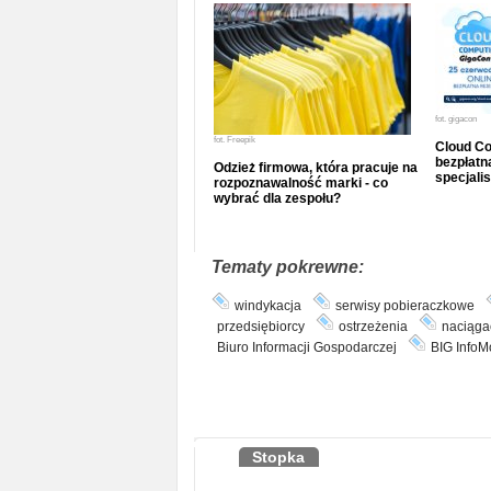
fot.
gigacon
fot.
Freepik
Cloud Co
bezpłatna
Odzież firmowa, która pracuje na
specjalis
rozpoznawalność marki - co
wybrać dla zespołu?
Tematy pokrewne:
windykacja
serwisy pobieraczkowe
przedsiębiorcy
ostrzeżenia
naciąga
Biuro Informacji Gospodarczej
BIG InfoM
Stopka