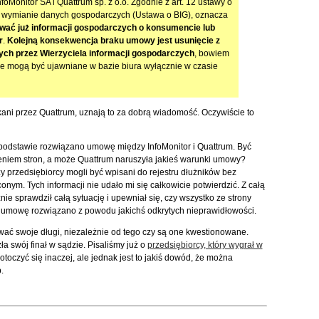
oMonitor SA i Quattrum sp. z o.o. Zgodnie z art. 12 ustawy o
i wymianie danych gospodarczych (Ustawa o BIG), oznacza
wać już informacji gospodarczych o konsumencie lub
r
.
Kolejną konsekwencja braku umowy jest usunięcie z
ch przez Wierzyciela informacji gospodarczych
, bowiem
e mogą być ujawniane w bazie biura wyłącznie w czasie
ukani przez Quattrum, uznają to za dobrą wiadomość. Oczywiście to
 podstawie rozwiązano umowę między InfoMonitor i Quattrum. Być
iem stron, a może Quattrum naruszyła jakieś warunki umowy?
zy przedsiębiorcy mogli być wpisani do rejestru dłużników bez
ym. Tych informacji nie udało mi się całkowicie potwierdzić. Z całą
ie sprawdził całą sytuację i upewniał się, czy wszystko ze strony
y umowę rozwiązano z powodu jakichś odkrytych nieprawidłowości.
ać swoje długi, niezależnie od tego czy są one kwestionowane.
a swój finał w sądzie. Pisaliśmy już o
przedsiębiorcy, który wygrał w
oczyć się inaczej, ale jednak jest to jakiś dowód, że można
b.