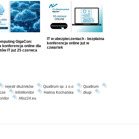
IT w ubezpieczeniach - bezpłatna
mputing GigaCon:
konferencja online już w
 konferencja online dla
czwartek
tów IT już 25 czerwca
rejestr dłużników
Quattrum sp. z o.o
Quattrum
cze
InfoMonitor
Halina Kochalska
długi
onitor
Afisz24.eu