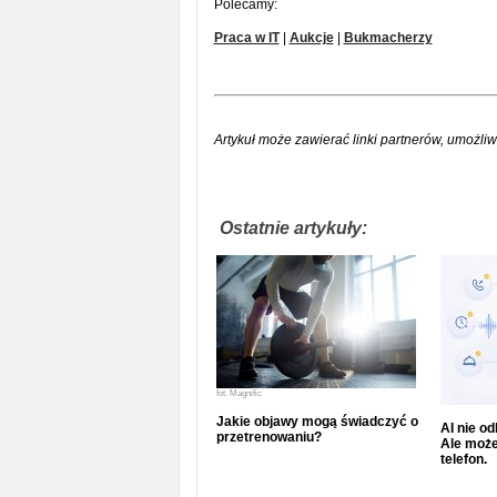
Polecamy:
Praca w IT
|
Aukcje
|
Bukmacherzy
Artykuł może zawierać linki partnerów, umożliw
Ostatnie artykuły:
fot.
Magnific
Jakie objawy mogą świadczyć o
AI nie o
przetrenowaniu?
Ale może
telefon.