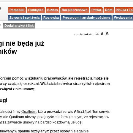
Poradniki
Pieniądze
Biznes
Bezpieczeństwo
Prawo
Dom
Nauka i T
Zdrowie i styl życia
Rozrywka
Pressroom i artykuły gościnne
Wydarzenia 
a
Dodaj artykuł / link
A
A
A
rozmiar tekstu:
i nie będą już
żników
ębiorcom pomoc w szukaniu pracowników, ale rejestracja może się
cy czują się oszukani. Właściciel serwisu straszył ich rejestrem
ozwiązał z nim umowę.
ugi
łalności firmy
Quattrum
, która prowadzi serwis
Afisz24.pl
. Ten serwis
 ale Quattrum niezbyt przejrzyście informuje o tym, że rejestracja w
nacza
zawarcie umowy na bardzo kosztowną usługę
.
klamowany w spamie rozsyłanym przez osoby
nielegalnie