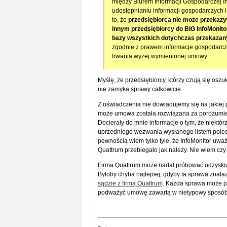
między Biurem Informacji Gospodarczej Inf
udostępnianiu informacji gospodarczych 
to, że
przedsiębiorca nie może przekazy
innym przedsiębiorcy do BIG InfoMonito
bazy wszystkich dotychczas przekazany
zgodnie z prawem informacje gospodarcz
trwania wyżej wymienionej umowy.
Myślę, że przedsiębiorcy, którzy czują się osz
nie zamyka sprawy całkowicie.
Z oświadczenia nie dowiadujemy się na jakiej
może umowa została rozwiązana za porozumien
Docierały do mnie informacje o tym, że niektór
uprzedniego wezwania wysłanego listem polecon
pewnością wiem tylko tyle, że InfoMonitor uważn
Quattrum przebiegało jak należy. Nie wiem cz
Firma Quattrum może nadal próbować odzyskiw
Byłoby chyba najlepiej, gdyby ta sprawa znalazł
sądzie z firmą Quattrum
. Każda sprawa może pot
podważyć umowę zawartą w nietypowy sposó