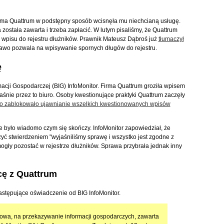
firma Quattrum w podstępny sposób wcisnęła mu niechcianą usługę.
została zawarta i trzeba zapłacić. W lutym pisaliśmy, że Quattrum
 wpisu do rejestru dłużników. Prawnik Mateusz Dąbroś już
tłumaczył
 prawo pozwala na wpisywanie spornych długów do rejestru.
ę
macji Gospodarczej (BIG) InfoMonitor. Firma Quattrum groziła wpisem
łaśnie przez to biuro. Osoby kwestionujące praktyki Quattrum zaczęły
ro zablokowało ujawnianie wszelkich kwestionowanych wpisów
ie było wiadomo czym się skończy. InfoMonitor zapowiedział, że
yć stwierdzeniem "wyjaśniliśmy sprawę i wszystko jest zgodne z
ły pozostać w rejestrze dłużników. Sprawa przybrała jednak inny
cę z Quattrum
stępujące oświadczenie od BIG InfoMonitor.
owa, na przekazywanie informacji gospodarczych, zawarta