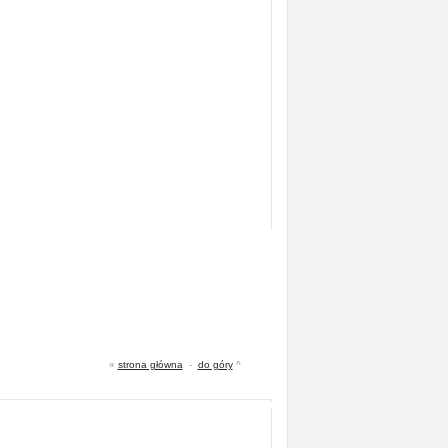
«
strona główna
-
do góry
^