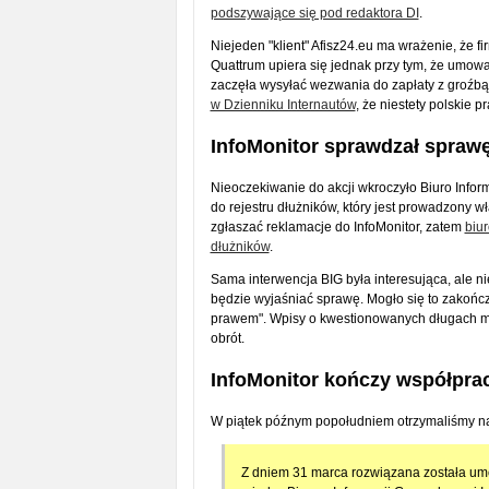
podszywające się pod redaktora DI
.
Niejeden "klient" Afisz24.eu ma wrażenie, że 
Quattrum upiera się jednak przy tym, że umowa 
zaczęła wysyłać wezwania do zapłaty z groźbą
w Dzienniku Internautów
, że niestety polskie
InfoMonitor sprawdzał spraw
Nieoczekiwanie do akcji wkroczyło Biuro Infor
do rejestru dłużników, który jest prowadzony w
zgłaszać reklamacje do InfoMonitor, zatem
biu
dłużników
.
Sama interwencja BIG była interesująca, ale n
będzie wyjaśniać sprawę. Mogło się to zakończ
prawem". Wpisy o kwestionowanych długach mog
obrót.
InfoMonitor kończy współpra
W piątek późnym popołudniem otrzymaliśmy na
Z dniem 31 marca rozwiązana została um