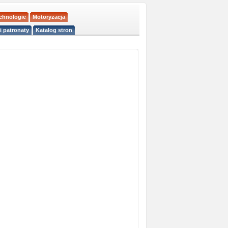
echnologie
Motoryzacja
i patronaty
Katalog stron