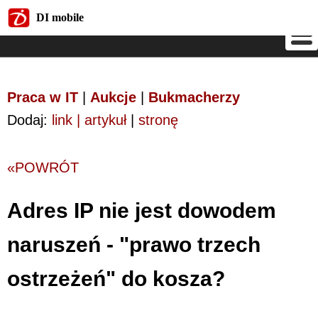
DI mobile
DI mobile
Praca w IT
|
Aukcje
|
Bukmacherzy
Dodaj:
link | artykuł
|
stronę
«POWRÓT
Adres IP nie jest dowodem
naruszeń - "prawo trzech
ostrzeżeń" do kosza?