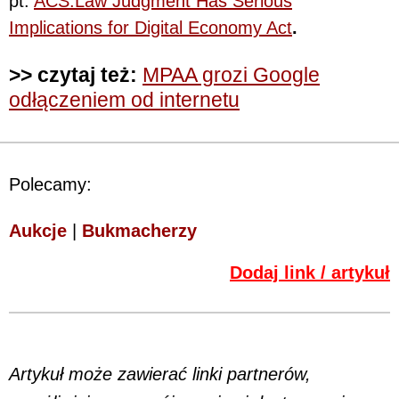
pt.
ACS:Law Judgment Has Serious
Implications for Digital Economy Act
.
>> czytaj też
:
MPAA grozi Google
odłączeniem od internetu
Polecamy:
Aukcje
|
Bukmacherzy
Dodaj link / artykuł
Artykuł może zawierać linki partnerów,