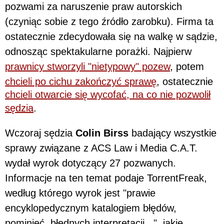
pozwami za naruszenie praw autorskich
(czyniąc sobie z tego źródło zarobku). Firma ta
ostatecznie zdecydowała się na walkę w sądzie,
odnosząc spektakularne porażki. Najpierw
prawnicy stworzyli "nietypowy" pozew
, potem
chcieli po cichu zakończyć sprawę
, ostatecznie
chcieli otwarcie się wycofać, na co nie pozwolił
sędzia
.
Wczoraj sędzia
Colin Birss
badający wszystkie
sprawy związane z ACS Law i Media C.A.T.
wydał wyrok dotyczący 27 pozwanych.
Informacje na ten temat podaje TorrentFreak,
według którego wyrok jest "prawie
encyklopedycznym katalogiem błędów,
pominięć, błędnych interpretacji...", jakie