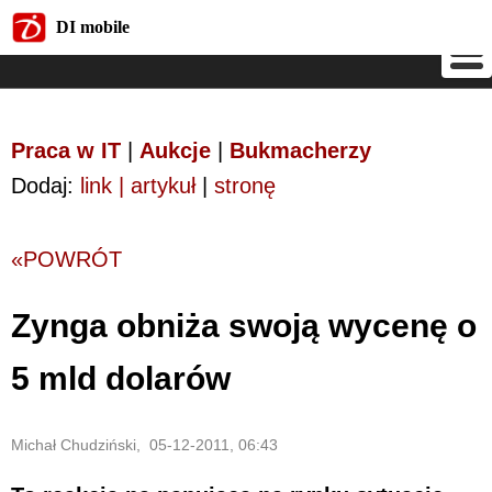
DI mobile
DI mobile
Praca w IT
|
Aukcje
|
Bukmacherzy
Dodaj:
link | artykuł
|
stronę
«POWRÓT
Zynga obniża swoją wycenę o
5 mld dolarów
Michał Chudziński, 05-12-2011, 06:43