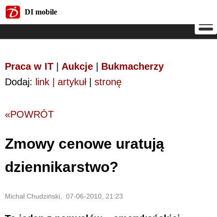
DI mobile
DI mobile
Praca w IT
|
Aukcje
|
Bukmacherzy
Dodaj:
link | artykuł
|
stronę
«POWRÓT
Zmowy cenowe uratują
dziennikarstwo?
Michał Chudziński, 07-06-2010, 21:23