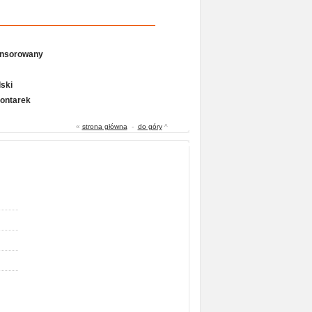
onsorowany
ski
Gontarek
«
strona główna
-
do góry
^