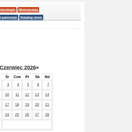
echnologie
Motoryzacja
i patronaty
Katalog stron
Czerwiec 2026
»
Śr
Czw
Pt
Sb
Nd
3
4
5
6
7
10
11
12
13
14
17
18
19
20
21
24
25
26
27
28