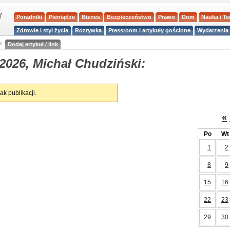
Poradniki
Pieniądze
Biznes
Bezpieczeństwo
Prawo
Dom
Nauka i T
Zdrowie i styl życia
Rozrywka
Pressroom i artykuły gościnne
Wydarzenia 
a
Dodaj artykuł / link
2026, Michał Chudziński:
ak publikacji.
«
Po
Wt
1
2
8
9
15
16
22
23
29
30