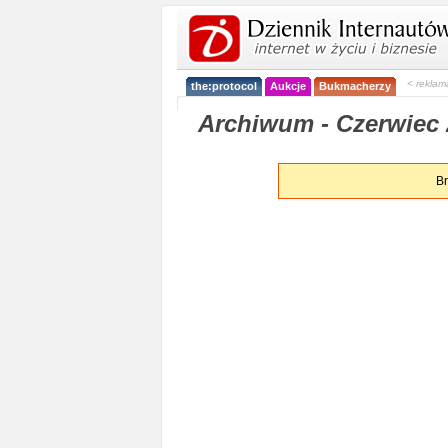
< reklam
the:protocol
Aukcje
Bukmacherzy
Archiwum - Czerwiec 
Br