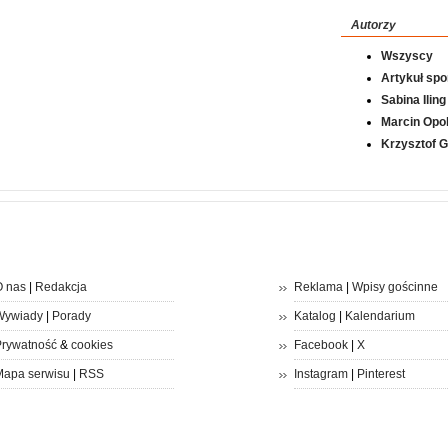
Autorzy
Wszyscy
Artykuł sp
Sabina Iling
Marcin Opol
Krzysztof 
 nas
|
Redakcja
Reklama
|
Wpisy gościnne
Wywiady
|
Porady
Katalog
|
Kalendarium
rywatność
&
cookies
Facebook
|
X
apa serwisu
|
RSS
Instagram
|
Pinterest