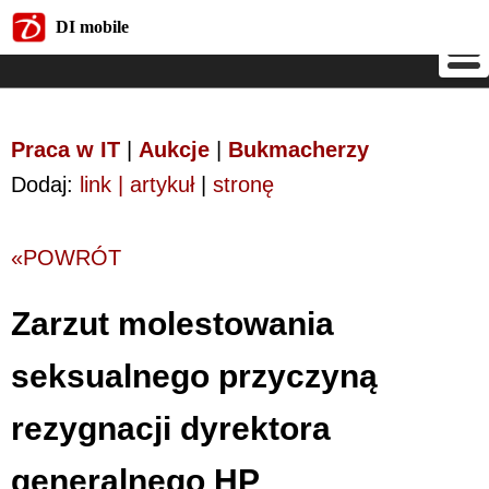
DI mobile
DI mobile
Praca w IT
|
Aukcje
|
Bukmacherzy
Dodaj:
link | artykuł
|
stronę
«POWRÓT
Zarzut molestowania
seksualnego przyczyną
rezygnacji dyrektora
generalnego HP