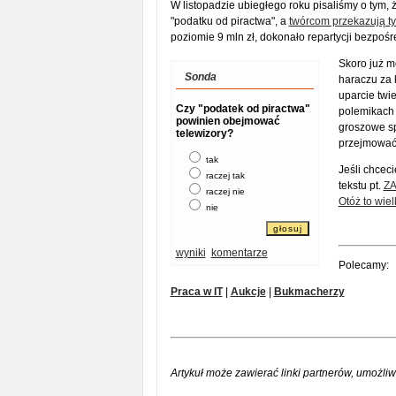
W listopadzie ubiegłego roku pisaliśmy o tym, ż
"podatku od piractwa", a
twórcom przekazują ty
poziomie 9 mln zł, dokonało repartycji bezpośre
Skoro już m
Sonda
haraczu za
uparcie twi
Czy "podatek od piractwa"
polemikach 
powinien obejmować
groszowe sp
telewizory?
przejmować
tak
Jeśli chceci
raczej tak
tekstu pt.
ZA
raczej nie
Otóż to wiel
nie
wyniki
komentarze
Polecamy:
Praca w IT
|
Aukcje
|
Bukmacherzy
Artykuł może zawierać linki partnerów, umożliw