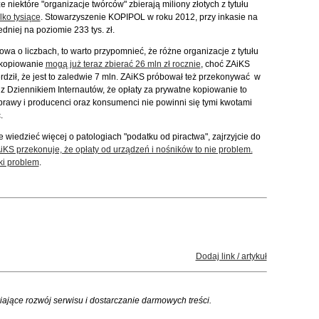
e niektóre "organizacje twórców" zbierają miliony złotych z tytułu
lko tysiące
. Stowarzyszenie KOPIPOL w roku 2012, przy inkasie na
dniej na poziomie 233 tys. zł.
owa o liczbach, to warto przypomnieć, że różne organizacje z tytułu
 kopiowanie
mogą już teraz zbierać 26 mln zł rocznie
, choć ZAiKS
erdził, że jest to zaledwie 7 mln. ZAiKS próbował też przekonywać w
z Dziennikiem Internautów, że opłaty za prywatne kopiowanie to
rawy i producenci oraz konsumenci nie powinni się tymi kwotami
.
e wiedzieć więcej o patologiach "podatku od piractwa", zajrzyjcie do
iKS przekonuje, że opłaty od urządzeń i nośników to nie problem.
ki problem
.
Dodaj link / artykuł
iające rozwój serwisu i dostarczanie darmowych treści.