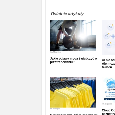
Ostatnie artykuły:
fot.
Magnific
Jakie objawy mogą świadczyć o
AI nie o
przetrenowaniu?
Ale może
telefon.
fot.
gigacon
fot.
Freepik
Cloud Co
bezpłatna