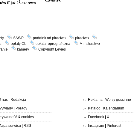
czwartek
tów IT już 25 czerwca
ety
SAWP
podatek od piractwa
piractwo
a
opłaty CL
opłata reprograficzna
Ministerstwo
wanie
kamery
Copyright Levies
 nas
|
Redakcja
Reklama
|
Wpisy gościnne
Wywiady
|
Porady
Katalog
|
Kalendarium
rywatność
&
cookies
Facebook
|
X
apa serwisu
|
RSS
Instagram
|
Pinterest