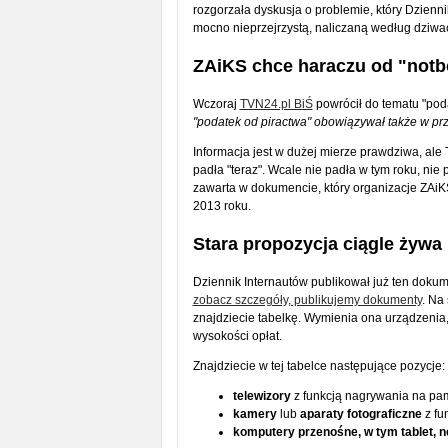
rozgorzała dyskusja o problemie, który Dziennik
mocno nieprzejrzystą, naliczaną według dziwa
ZAiKS chce haraczu od "not
Wczoraj
TVN24.pl BiŚ
powrócił do tematu "poda
"podatek od piractwa" obowiązywał także w prz
Informacja jest w dużej mierze prawdziwa, ale 
padła "teraz". Wcale nie padła w tym roku, nie
zawarta w dokumencie, który organizacje ZAiKS
2013 roku.
Stara propozycja ciągle żywa
Dziennik Internautów publikował już ten dokum
zobacz szczegóły, publikujemy dokumenty
. Na
znajdziecie tabelkę. Wymienia ona urządzenia
wysokości opłat.
Znajdziecie w tej tabelce następujące pozycje:
telewizory
z funkcją nagrywania na pam
kamery
lub
aparaty fotograficzne
z fu
komputery przenośne, w tym tablet, ne