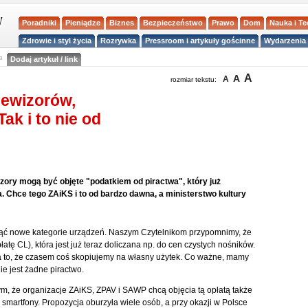
Poradniki
Pieniądze
Biznes
Bezpieczeństwo
Prawo
Dom
Nauka i T
Zdrowie i styl życia
Rozrywka
Pressroom i artykuły gościnne
Wydarzenia 
a
Dodaj artykuł / link
A
A
A
rozmiar tekstu:
lewizorów,
ak i to nie od
wizory mogą być objęte "podatkiem od piractwa", który już
a. Chce tego ZAiKS i to od bardzo dawna, a ministerstwo kultury
bjąć nowe kategorie urządzeń. Naszym Czytelnikom przypomnimy, że
łatę CL), która jest już teraz doliczana np. do cen czystych nośników.
 to, że czasem coś skopiujemy na własny użytek. Co ważne, mamy
e jest żadne piractwo.
ym, że organizacje ZAiKS, ZPAV i SAWP chcą objęcia tą opłatą także
 smartfony. Propozycja oburzyła wiele osób, a przy okazji w Polsce