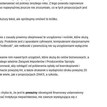
astanawiać od połowy zeszłego roku. Z tego powodu najnowsze
o najwyraźniej jeszcze nie zrozumiało, co w tych propozycjach jest
łuższy tekst, ale spróbujmy omówić to krótko.
e z zasady powinny obejmować te urządzenia i nośniki, które służą
łuży. Podobnie jest z aparatami cyfrowymi, komputerami stacjonarnymi
 "notbooki", ale netbooki z pewnością nie są urządzeniami wyłącznie
wanie nim nawet tych urządzeń, które służą do celów biznesowych, a
latego właśnie Związek Importerów i Producentów Sprzętu
ponował, aby odstąpić od pobierania opłaty od kserokopiarek i
rmacie powyżej A4, a także drukarek o wydajności druku powyżej 20
tak wiele, jak o propozycjach ZAiKS, a szkoda.
chyba to, że jest to
poważny
obowiązek finansowy ustanowiony
pać instytucja niepaństwowa, nie zawsze wywiązująca się z