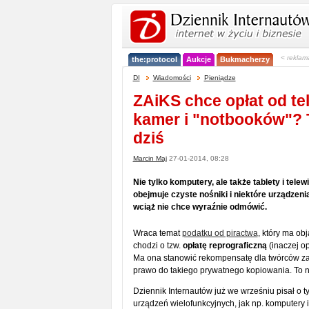
< reklam
the:protocol
Aukcje
Bukmacherzy
DI
Wiadomości
Pieniądze
ZAiKS chce opłat od te
kamer i "notbooków"? T
dziś
Marcin Maj
27-01-2014, 08:28
Nie tylko komputery, ale także tablety i tele
obejmuje czyste nośniki i niektóre urządzeni
wciąż nie chce wyraźnie odmówić.
Wraca temat
podatku od piractwa
, który ma o
chodzi o tzw.
opłatę reprograficzną
(inaczej op
Ma ona stanowić rekompensatę dla twórców za
prawo do takiego prywatnego kopiowania. To ni
Dziennik Internautów już we wrześniu pisał o t
urządzeń wielofunkcyjnych, jak np. komputery i