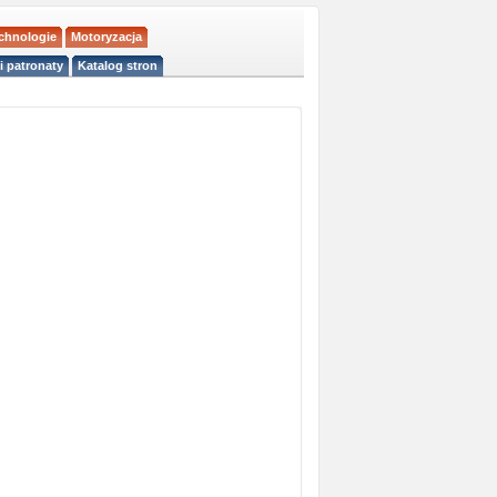
echnologie
Motoryzacja
i patronaty
Katalog stron