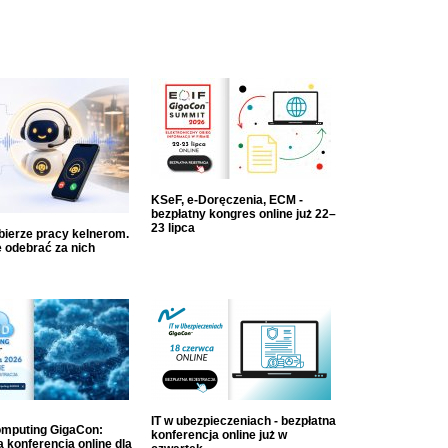
KSeF, e-Doręczenia, ECM -
bezpłatny kongres online już 22–
23 lipca
dbierze pracy kelnerom.
 odebrać za nich
IT w ubezpieczeniach - bezpłatna
mputing GigaCon:
konferencja online już w
 konferencja online dla