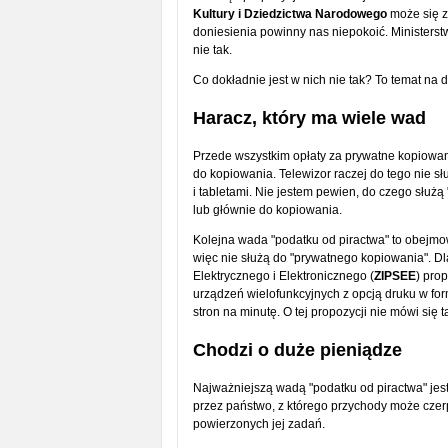
Kultury i Dziedzictwa Narodowego
może się z
doniesienia powinny nas niepokoić. Ministerstw
nie tak.
Co dokładnie jest w nich nie tak? To temat na d
Haracz, który ma wiele wad
Przede wszystkim opłaty za prywatne kopiowani
do kopiowania. Telewizor raczej do tego nie s
i tabletami. Nie jestem pewien, do czego służą
lub głównie do kopiowania.
Kolejna wada "podatku od piractwa" to obejmo
więc nie służą do "prywatnego kopiowania". D
Elektrycznego i Elektronicznego (
ZIPSEE
) pro
urządzeń wielofunkcyjnych z opcją druku w fo
stron na minutę. O tej propozycji nie mówi się 
Chodzi o duże pieniądze
Najważniejszą wadą "podatku od piractwa" jest 
przez państwo, z którego przychody może czer
powierzonych jej zadań.