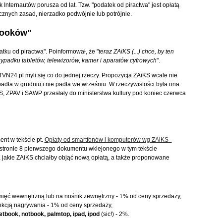
 Internautów porusza od lat. Tzw. "podatek od piractwa" jest opłatą
cznych zasad, nierzadko podwójnie lub potrójnie.
booków"
tku od piractwa". Poinformował, że "
teraz ZAiKS (...) chce, by ten
ypadku tabletów, telewizorów, kamer i aparatów cyfrowych
".
TVN24.pl myli się co do jednej rzeczy. Propozycja ZAiKS wcale nie
 padła w grudniu i nie padła we wrześniu. W rzeczywistości była ona
, ZPAV i SAWP przesłały do ministerstwa kultury pod koniec czerwca
ent w tekście pt.
Opłaty od smartfonów i komputerów wg ZAiKS -
 stronie 8 pierwszego dokumentu wklejonego w tym tekście
, jakie ZAiKS chciałby objąć nową opłatą, a także proponowane
ięć wewnętrzną lub na nośnik zewnętrzny - 1% od ceny sprzedaży,
nkcją nagrywania - 1% od ceny sprzedaży,
tbook, notbook, palmtop, ipad, ipod
(sic!) - 2%.