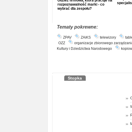
Odzież firmowa, która pracuje na
specjalis
rozpoznawalność marki - co
wybrać dla zespołu?
Tematy pokrewne:
ZPAV
ZAiKS
telewizory
tabl
OZZ
organizacje zbiorowego zarządzani
Kultury i Dziedzictwa Narodowego
kopio
Stopka
O
P
M