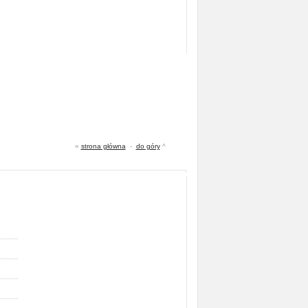
«
strona główna
-
do góry
^