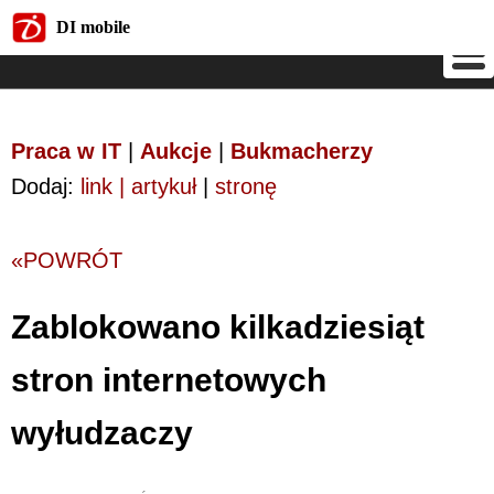
DI mobile
DI mobile
Praca w IT
|
Aukcje
|
Bukmacherzy
Dodaj:
link | artykuł
|
stronę
«POWRÓT
Zablokowano kilkadziesiąt
stron internetowych
wyłudzaczy