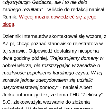
«dystrybucji» Gadacza, ale i to nie dało
żadnego rezultatu"
- w liście do redakcji napisał
Rumik.
Więcej można dowiedzieć się z jego
bloga
.
Dziennik Internautów skontaktował się wczoraj z
AZ.pl, chcąc poznać stanowisko rejestratora w
tej sprawie. Odpowiedź dostaliśmy niespełna
dwie godziny później.
"Rejestrujemy domeny w
dobrej wierze, nie rozstrzygając w zasadzie o
możliwości popełnienia karalnego czynu. W tej
sprawie jednak zdecydowałem się udzielić
natychmiastowej pomocy"
- napisał Albert
Jerka, informując też, że firma FHU "Zielińscy"
S.C. zlekceważyła wezwanie do złożenia