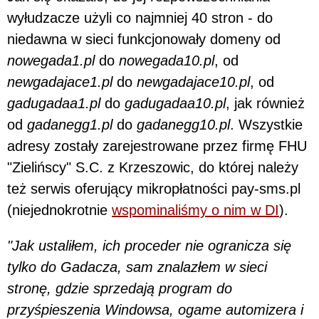
wyłudzacze użyli co najmniej 40 stron - do
niedawna w sieci funkcjonowały domeny od
nowegada1.pl
do
nowegada10.pl
, od
newgadajace1.pl
do
newgadajace10.pl
, od
gadugadaa1.pl
do
gadugadaa10.pl
, jak również
od
gadanegg1.pl
do
gadanegg10.pl
. Wszystkie
adresy zostały zarejestrowane przez firmę FHU
"Zielińscy" S.C. z Krzeszowic, do której należy
też serwis oferujący mikropłatności pay-sms.pl
(niejednokrotnie
wspominaliśmy o nim w DI
).
"Jak ustaliłem, ich proceder nie ogranicza się
tylko do Gadacza, sam znalazłem w sieci
stronę, gdzie sprzedają program do
przyśpieszenia Windowsa, ogame automizera i