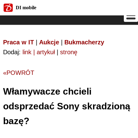
DI mobile
DI mobile
Praca w IT
|
Aukcje
|
Bukmacherzy
Dodaj:
link | artykuł
|
stronę
«POWRÓT
Włamywacze chcieli
odsprzedać Sony skradzioną
bazę?