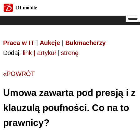
DI mobile
DI mobile
Praca w IT
|
Aukcje
|
Bukmacherzy
Dodaj:
link | artykuł
|
stronę
«POWRÓT
Umowa zawarta pod presją i z
klauzulą poufności. Co na to
prawnicy?