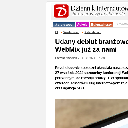
< reklam
the:protocol
Aukcje
Bukmacherzy
DI
Wiadomości
Kalendarium
Udany debiut branżowej
WebMix już za nami
Patronat medialny
14-10-2024, 16:38
Psychologowie społeczni określają nasze cza
27 września 2024 uczestnicy konferencji WebM
potrzebnymi do rozwoju branży IT. W spotkan
czterech sektorów usług internetowych: rej
oraz agencje SEO.