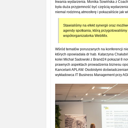
trwania wydarzenia. Monika Sowińska z CoachP
była duża przyjemność być częścią wydarzenia
niemal rodzinną atmosferę i pokazaliście jak 
Stawialiśmy na efekt synergii oraz możliw
agendy spotkania, którą przygotowaliśmy 
współorganizatorka WebMix.
Wśród tematów poruszanych na konferencji nie
których opowiadała dr hab. Katarzyna Chałub
kolei Michał Sadowski z Brand24 pokazał 8 now
prawnych aspektach prowadzenia biznesu opowi
Kancelarii APLAW. Osobistymi doświadczeniami 
wykładowca IT Business Management przy AG