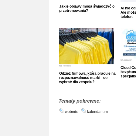
Jakie objawy mogą świadczyć o
AI nie o
przetrenowaniu?
Ale może
telefon.
fot.
gigacon
fot.
Freepik
Cloud Co
bezpłatna
Odzież firmowa, która pracuje na
specjalis
rozpoznawalność marki - co
wybrać dla zespołu?
Tematy pokrewne:
webmix
kalendarium