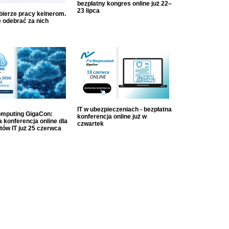
bezpłatny kongres online już 22–
23 lipca
dbierze pracy kelnerom.
 odebrać za nich
IT w ubezpieczeniach - bezpłatna
mputing GigaCon:
konferencja online już w
 konferencja online dla
czwartek
tów IT już 25 czerwca