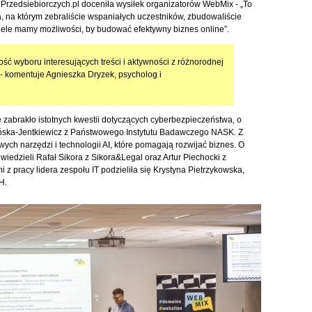
rzedsiebiorczych.pl doceniła wysiłek organizatorów WebMix - „To
, na którym zebraliście wspaniałych uczestników, zbudowaliście
wiele mamy możliwości, by budować efektywny biznes online”.
ość wyboru interesujących treści i aktywności z różnorodnej
- komentuje Agnieszka Dryzek, psycholog i
 zabrakło istotnych kwestii dotyczących cyberbezpieczeństwa, o
ińska-Jentkiewicz z Państwowego Instytutu Badawczego NASK. Z
ych narzędzi i technologii AI, które pomagają rozwijać biznes. O
edzieli Rafał Sikora z Sikora&Legal oraz Artur Piechocki z
z pracy lidera zespołu IT podzieliła się Krystyna Pietrzykowska,
H.