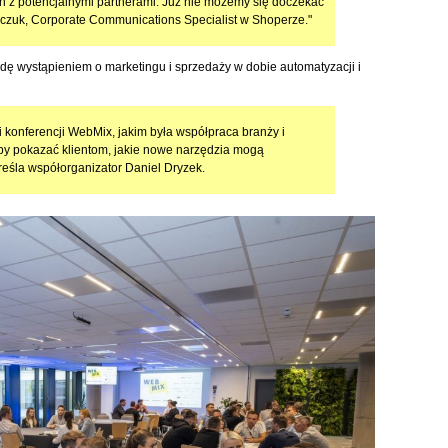
 z potencjalnymi partnerami. Już nie możemy się doczekać
ńczuk, Corporate Communications Specialist w Shoperze."
ę wystąpieniem o marketingu i sprzedaży w dobie automatyzacji i
i konferencji WebMix, jakim była współpraca branży i
aby pokazać klientom, jakie nowe narzędzia mogą
reśla współorganizator Daniel Dryzek.