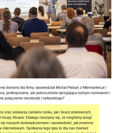
j domeny dla firmy, opowiedział Michał Pleban z Aftermarket.pl i
etna, profesjonalna, ale jednocześnie sprzyjająca luźnym rozmowom i
e połączenie merytoryki i networkingu!”
ce oraz edukacja zarówno rynku, jak i branż pokrewnych,
A Grupy Shoper. Dlatego cieszymy się, że mogliśmy wziąć
ć się naszymi doświadczeniami i opowiedzieć, jak powinna
e internetowym. Spotkania tego typu to dla nas również