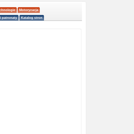
echnologie
Motoryzacja
i patronaty
Katalog stron