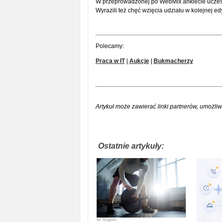
W przeprowadzonej po WebMix ankiecie uczestn
Wyrazili też chęć wzięcia udziału w kolejnej edy
Polecamy:
Praca w IT
|
Aukcje
|
Bukmacherzy
Artykuł może zawierać linki partnerów, umożliw
Ostatnie artykuły:
fot.
Magnific