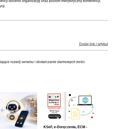
icy docenili organizację oraz poziom merytoryczny konferencji.
cji.
Dodaj link / artykuł
iające rozwój serwisu i dostarczanie darmowych treści.
KSeF, e-Doręczenia, ECM -