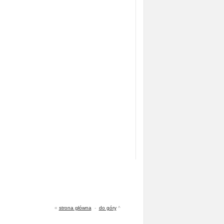
«
strona główna
-
do góry
^