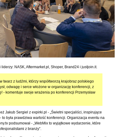
derzy: NASK, Aftermarket.pl, Shoper, Brand24 i justjoin.it.
w twarz z ludźmi, którzy współtworzą krajobraz polskiego
ysł, odwagę i serce włożone w organizację konferencji, z
ę! - komentuje swoje wrażenia po konferencji Przemysław
ż Jakub Sergiel z expirki.pl - „Świetni specjaliści, inspirujące
 to była prawdziwa wartość konferencji. Organizacja eventu na
ny.tv podsumował - „WebMix to wyjątkowe wydarzenie, które
fesjonalistami z branży”.