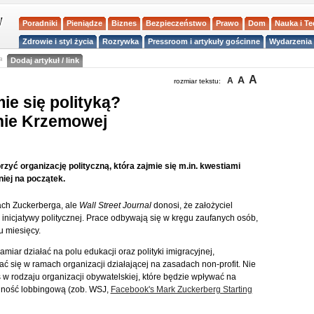
Poradniki
Pieniądze
Biznes
Bezpieczeństwo
Prawo
Dom
Nauka i T
Zdrowie i styl życia
Rozrywka
Pressroom i artykuły gościnne
Wydarzenia 
a
Dodaj artykuł / link
A
A
A
rozmiar tekstu:
e się polityką?
inie Krzemowej
ć organizację polityczną, która zajmie się m.in. kwestiami
niej na początek.
nach Zuckerberga, ale
Wall Street Journal
donosi, że założyciel
nicjatywy politycznej. Prace odbywają się w kręgu zaufanych osób,
u miesięcy.
miar działać na polu edukacji oraz polityki imigracyjnej,
 się w ramach organizacji działającej na zasadach non-profit. Nie
ś w rodzaju organizacji obywatelskiej, które będzie wpływać na
alność lobbingową (zob. WSJ,
Facebook's Mark Zuckerberg Starting