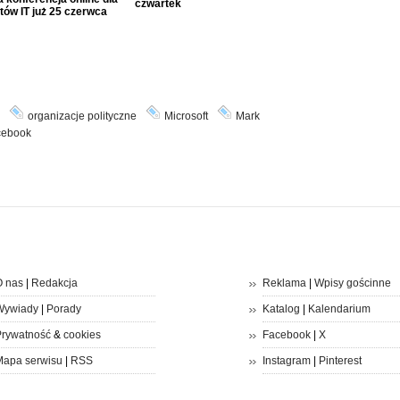
czwartek
tów IT już 25 czerwca
organizacje polityczne
Microsoft
Mark
cebook
 nas
|
Redakcja
Reklama
|
Wpisy gościnne
Wywiady
|
Porady
Katalog
|
Kalendarium
rywatność
&
cookies
Facebook
|
X
apa serwisu
|
RSS
Instagram
|
Pinterest