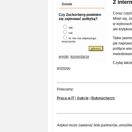
Z inter
Sonda
Coraz części
Czy Zuckerberg powinien
Mówi się, ż
się zajmować polityką?
w wyborach.
tak
ale krytyko
nie
Takie jawne
to nie ma większego
znaczenia
jak naprawd
polityce wi
inwestowani
wyniki
komentarze
Czytaj takż
wymogu
Polecamy:
Praca w IT
|
Aukcje
|
Bukmacherzy
Artykuł może zawierać linki partnerów, umożliw