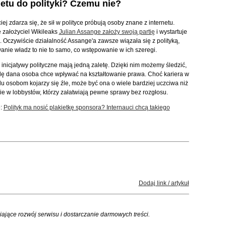
netu do polityki? Czemu nie?
ej zdarza się, że sił w polityce próbują osoby znane z internetu.
e założyciel Wikileaks
Julian Assange założy swoją partię
i wystartuje
 Oczywiście działalność Assange'a zawsze wiązała się z polityką,
wanie władz to nie to samo, co wstępowanie w ich szeregi.
 inicjatywy polityczne mają jedną zaletę. Dzięki nim możemy śledzić,
ę dana osoba chce wpływać na kształtowanie prawa. Choć kariera w
elu osobom kojarzy się źle, może być ona o wiele bardziej uczciwa niż
e w lobbystów, którzy załatwiają pewne sprawy bez rozgłosu.
e:
Polityk ma nosić plakietkę sponsora? Internauci chcą takiego
Dodaj link / artykuł
iające rozwój serwisu i dostarczanie darmowych treści.