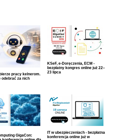
KSeF, e-Doręczenia, ECM -
bezpłatny kongres online już 22–
23 lipca
dbierze pracy kelnerom.
 odebrać za nich
IT w ubezpieczeniach - bezpłatna
mputing GigaCon:
konferencja online już w
 konferencja online dla