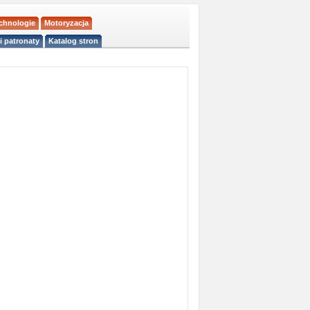
echnologie
Motoryzacja
i patronaty
Katalog stron