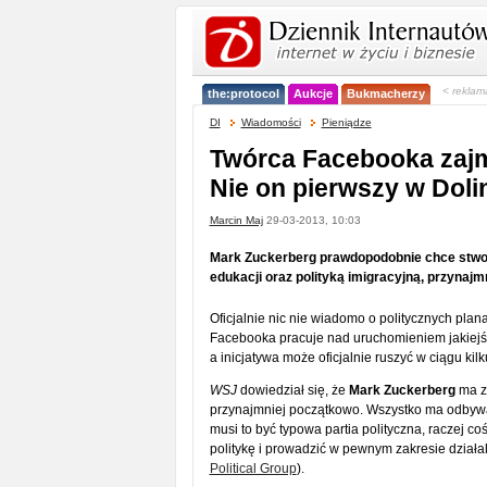
< reklam
the:protocol
Aukcje
Bukmacherzy
DI
Wiadomości
Pieniądze
Twórca Facebooka zajmi
Nie on pierwszy w Dol
Marcin Maj
29-03-2013, 10:03
Mark Zuckerberg prawdopodobnie chce stworzy
edukacji oraz polityką imigracyjną, przynajm
Oficjalnie nic nie wiadomo o politycznych pla
Facebooka pracuje nad uruchomieniem jakiejś i
a inicjatywa może oficjalnie ruszyć w ciągu kilk
WSJ
dowiedział się, że
Mark Zuckerberg
ma za
przynajmniej początkowo. Wszystko ma odbywać
musi to być typowa partia polityczna, raczej co
politykę i prowadzić w pewnym zakresie dział
Political Group
).