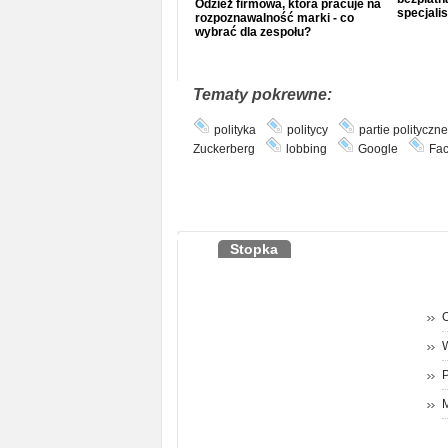
Odzież firmowa, która pracuje na
specjalis
rozpoznawalność marki - co
wybrać dla zespołu?
Tematy pokrewne:
polityka
politycy
partie polityczne
Zuckerberg
lobbing
Google
Fa
Stopka
O
P
M