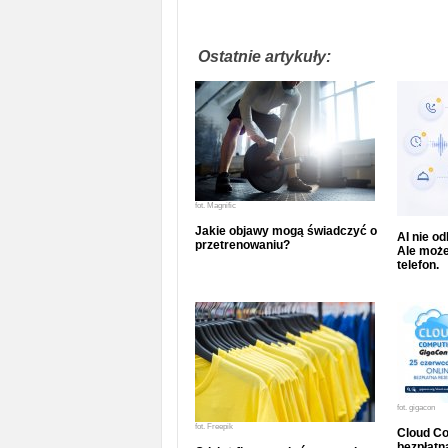
Ostatnie artykuły:
fot.
Magnific
Jakie objawy mogą świadczyć o
AI nie o
przetrenowaniu?
Ale może
telefon.
fot.
gigacon
fot.
Freepik
Cloud Co
bezpłatna