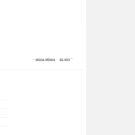
«
strona główna
-
do góry
^