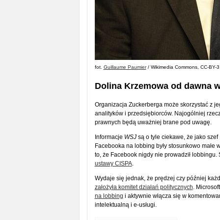
fot.
Guillaume Paumier
/ Wikimedia Commons, CC-BY-3
Dolina Krzemowa od dawna w 
Organizacja Zuckerberga może skorzystać z j
analityków i przedsiębiorców. Najogólniej rze
prawnych będą uważniej brane pod uwagę.
Informacje
WSJ
są o tyle ciekawe, że jako sze
Facebooka na lobbing były stosunkowo małe w 
to, że Facebook nigdy nie prowadził lobbingu.
ustawy CISPA
.
Wydaje się jednak, że prędzej czy później każ
założyła komitet działań politycznych
. Microsof
na lobbing
i aktywnie włącza się w komentowan
intelektualną i e-usługi.