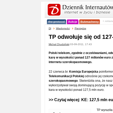
< reklam
the:protocol
Aukcje
Bukmacherzy
DI
Wiadomości
Pieniądze
TP odwołuje się od 127
Michał Chudziński
03-09-2011, 17:43
Polski telekom, zgodnie z oczekiwaniami, odw
karę w wysokości ponad 127 milionów euro z
internetu szerokopasmowego.
22 czerwca br.
Komisja Europejska
poinformow
Telekomunikacji Polskiej
odnośnie jej rzeko
szerokopasmowego
. Stwierdziła ona, że nas
wykorzystywał swoją dominującą pozycję w spo
kara w wysokości ponad 127,5 mln euro.
>> Czytaj więcej:
KE: 127,5 mln eu
TP wyraziła