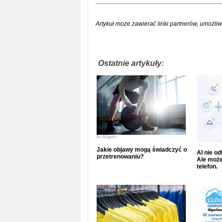
Artykuł może zawierać linki partnerów, umożliw
Ostatnie artykuły:
fot.
Magnific
Jakie objawy mogą świadczyć o
AI nie o
przetrenowaniu?
Ale może
telefon.