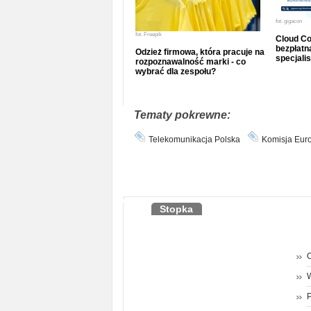
fot.
gigacon
fot.
Freepik
Cloud Co
bezpłatna
Odzież firmowa, która pracuje na
specjalis
rozpoznawalność marki - co
wybrać dla zespołu?
Tematy pokrewne:
Telekomunikacja Polska
Komisja Eur
Stopka
O
P