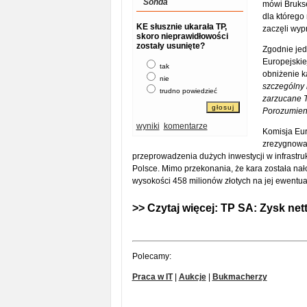
Sonda
mówi Brukse
dla którego 
KE słusznie ukarała TP,
zaczęli wyp
skoro nieprawidłowości
zostały usunięte?
Zgodnie jed
Europejskie
tak
obniżenie k
nie
szczególny 
trudno powiedzieć
zarzucane T
Porozumien
wyniki
komentarze
Komisja Eur
zrezygnowała
przeprowadzenia dużych inwestycji w infrastr
Polsce. Mimo przekonania, że kara została nał
wysokości 458 milionów złotych na jej ewentua
>> Czytaj więcej:
TP SA: Zysk nett
Polecamy:
Praca w IT
|
Aukcje
|
Bukmacherzy