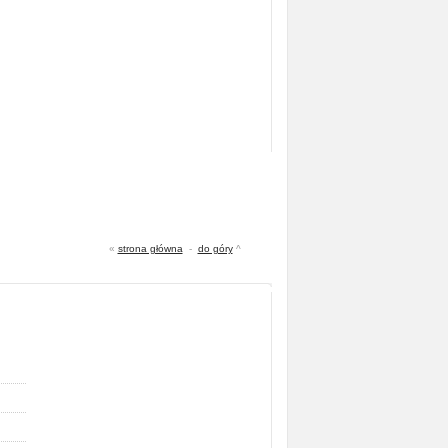
«
strona główna
-
do góry
^