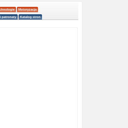
echnologie
Motoryzacja
i patronaty
Katalog stron