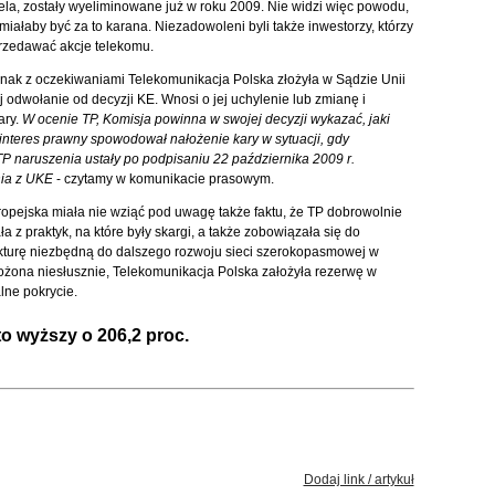
la, zostały wyeliminowane już w roku 2009. Nie widzi więc powodu,
miałaby być za to karana. Niezadowoleni byli także inwestorzy, którzy
rzedawać akcje telekomu.
nak z oczekiwaniami Telekomunikacja Polska złożyła w Sądzie Unii
j odwołanie od decyzji KE. Wnosi o jej uchylenie lub zmianę i
ary.
W ocenie TP, Komisja powinna w swojej decyzji wykazać, jaki
interes prawny spowodował nałożenie kary w sytuacji, gdy
P naruszenia ustały po podpisaniu 22 października 2009 r.
ia z UKE
- czytamy w komunikacie prasowym.
opejska miała nie wziąć pod uwagę także faktu, że TP dobrowolnie
 z praktyk, na które były skargi, a także zobowiązała się do
ukturę niezbędną do dalszego rozwoju sieci szerokopasmowej w
ożona niesłusznie, Telekomunikacja Polska założyła rezerwę w
lne pokrycie.
o wyższy o 206,2 proc.
Dodaj link / artykuł