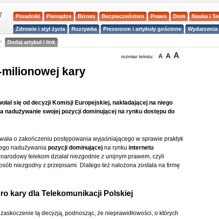
Poradniki
Pieniądze
Biznes
Bezpieczeństwo
Prawo
Dom
Nauka i T
Zdrowie i styl życia
Rozrywka
Pressroom i artykuły gościnne
Wydarzenia 
a
Dodaj artykuł / link
A
A
A
rozmiar tekstu:
-milionowej kary
ołał się od decyzji Komisji Europejskiej, nakładającej na niego
a nadużywanie swojej pozycji dominującej na rynku dostępu do
ała o zakończeniu postępowania wyjaśniającego w sprawie praktyk
mego nadużywania
pozycji dominującej
na rynku
internetu
z narodowy telekom działał niezgodnie z unijnym prawem, czyli
sób niezgodny z przepisami. Dlatego też nałożona została na firmę
ro kary dla Telekomunikacji Polskiej
 zaskoczenie tą decyzją, podnosząc, że nieprawidłowości, o których