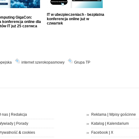
IT w ubezpieczeniach - bezpłatna
mputing GigaCon:
konferencja online już w
 konferencja online dla
czwartek
tów IT już 25 czerwca
opejska
internet szerokopasmowy
Grupa TP
 nas
|
Redakcja
Reklama
|
Wpisy gościnne
Wywiady
|
Porady
Katalog
|
Kalendarium
rywatność
&
cookies
Facebook
|
X