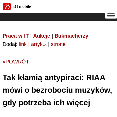
DI mobile
DI mobile
Praca w IT
|
Aukcje
|
Bukmacherzy
Dodaj:
link | artykuł
|
stronę
«POWRÓT
Tak kłamią antypiraci: RIAA
mówi o bezrobociu muzyków,
gdy potrzeba ich więcej