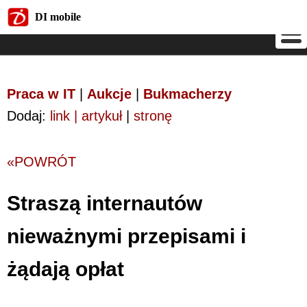
DI mobile
DI mobile
Praca w IT
|
Aukcje
|
Bukmacherzy
Dodaj:
link | artykuł
|
stronę
«POWRÓT
Straszą internautów
nieważnymi przepisami i
żądają opłat