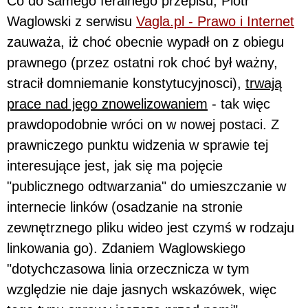
Co do samego feralnego przepisu, Piotr
Waglowski z serwisu
Vagla.pl - Prawo i Internet
zauważa, iż choć obecnie wypadł on z obiegu
prawnego (przez ostatni rok choć był ważny,
stracił domniemanie konstytucyjnosci),
trwają
prace nad jego znowelizowaniem
- tak więc
prawdopodobnie wróci on w nowej postaci. Z
prawniczego punktu widzenia w sprawie tej
interesujące jest, jak się ma pojęcie
"publicznego odtwarzania" do umieszczanie w
internecie linków (osadzanie na stronie
zewnętrznego pliku wideo jest czymś w rodzaju
linkowania go). Zdaniem Waglowskiego
"dotychczasowa linia orzecznicza w tym
względzie nie daje jasnych wskazówek, więc