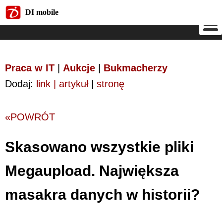
DI mobile
DI mobile
Praca w IT
|
Aukcje
|
Bukmacherzy
Dodaj:
link | artykuł
|
stronę
«POWRÓT
Skasowano wszystkie pliki
Megaupload. Największa
masakra danych w historii?