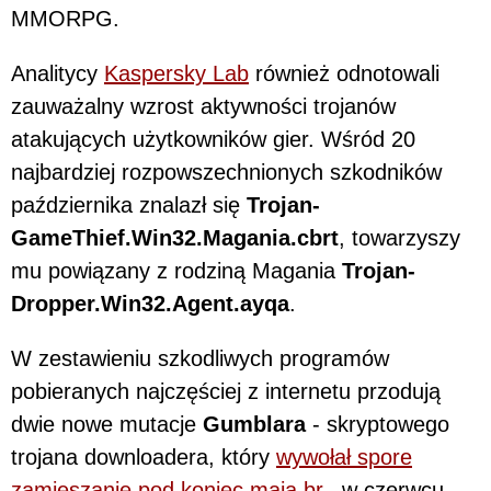
MMORPG.
Analitycy
Kaspersky Lab
również odnotowali
zauważalny wzrost aktywności trojanów
atakujących użytkowników gier. Wśród 20
najbardziej rozpowszechnionych szkodników
października znalazł się
Trojan-
GameThief.Win32.Magania.cbrt
, towarzyszy
mu powiązany z rodziną Magania
Trojan-
Dropper.Win32.Agent.ayqa
.
W zestawieniu szkodliwych programów
pobieranych najczęściej z internetu przodują
dwie nowe mutacje
Gumblara
- skryptowego
trojana downloadera, który
wywołał spore
zamieszanie pod koniec maja br.
, w czerwcu