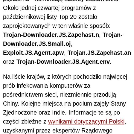
Około jednej czwartej programów z
październikowej listy Top 20 zostało
zaprojektowanych w ten właśnie sposób:
Trojan-Downloader.JS.Zapchast.n
,
Trojan-
Downloader.JS.Small.oj
,
Exploit.JS.Agent.apw
,
Trojan.JS.Zapchast.an
oraz
Trojan-Downloader.JS.Agent.env
.
Na liście krajów, z których pochodziło najwięcej
prób infekowania komputerów za
pośrednictwem sieci, niezmiennie przodują
Chiny. Kolejne miejsca na podium zajęły Stany
Zjednoczone oraz Indie. Informacje te są po
części zbieżne z
wynikami dotyczącymi Polski
,
uzyskanymi przez ekspertów Rządowego