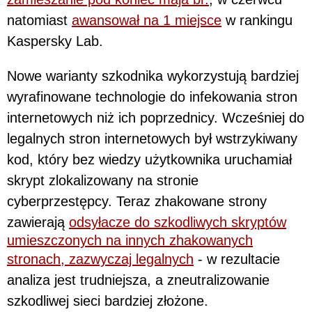
natomiast
awansował na 1 miejsce
w rankingu
Kaspersky Lab.
Nowe warianty szkodnika wykorzystują bardziej
wyrafinowane technologie do infekowania stron
internetowych niż ich poprzednicy. Wcześniej do
legalnych stron internetowych był wstrzykiwany
kod, który bez wiedzy użytkownika uruchamiał
skrypt zlokalizowany na stronie
cyberprzestępcy. Teraz zhakowane strony
zawierają
odsyłacze do szkodliwych skryptów
umieszczonych na innych zhakowanych
stronach, zazwyczaj legalnych
- w rezultacie
analiza jest trudniejsza, a zneutralizowanie
szkodliwej sieci bardziej złożone.