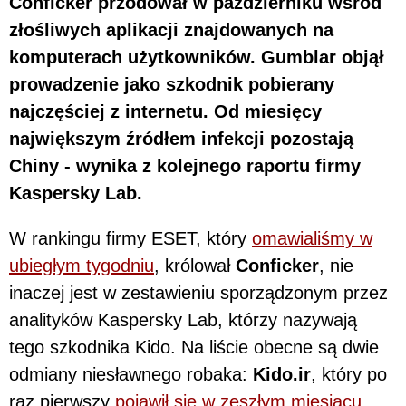
Conficker przodował w październiku wśród
złośliwych aplikacji znajdowanych na
komputerach użytkowników. Gumblar objął
prowadzenie jako szkodnik pobierany
najczęściej z internetu. Od miesięcy
największym źródłem infekcji pozostają
Chiny - wynika z kolejnego raportu firmy
Kaspersky Lab.
W rankingu firmy ESET, który
omawialiśmy w
ubiegłym tygodniu
, królował
Conficker
, nie
inaczej jest w zestawieniu sporządzonym przez
analityków Kaspersky Lab, którzy nazywają
tego szkodnika Kido. Na liście obecne są dwie
odmiany niesławnego robaka:
Kido.ir
, który po
raz pierwszy
pojawił się w zeszłym miesiącu
,