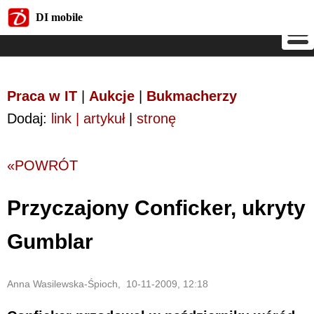
DI mobile
DI mobile
Praca w IT
|
Aukcje
|
Bukmacherzy
Dodaj:
link | artykuł
|
stronę
«POWRÓT
Przyczajony Conficker, ukryty
Gumblar
Anna Wasilewska-Śpioch, 10-11-2009, 12:18