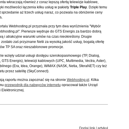
enta wkraczają również z coraz lepszą ofertą telewizje kablowe,
ęki możliwości łączenia kilku usług w pakiety
Triple Play
. Dzięki temu
t sprzedanie aż trzech usług naraz, co pozwala na obniżenie ceny
h.
rtalu Webhosting.pl przyznała przy tym dwa wyróżnienia "Wybór
bhosting.pl". Pierwsze wędruje do GTS Energis za bardzo dobrą
wą i atrakcyjne warunki umów na czas nieokreślony. Drugie
 zostało zaś przyznane Netii za wysoką jakość usług, bogatą ofertę
tów TP SA oraz nieszablonowe promocje.
ie wzięły udział usługi dostępu szerokopasmowego (TP, Dialog,
, GTS Energis), telewizji kablowych (UPC, Multimedia, Vectra, Aster),
ilnego (Era, Idea, Orange), WiMAX (NASK, Netia, SferaNET) czy też
netu przez satelitę (SkyConnect).
sją raportu można zapoznać się na stronie
Webhosting.pl
. Kilka
emu
przewodnik dla nabwyców internetu
opracował także Urząd
 Elektronicznej.
Dodaj link / artykuł