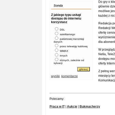
Do gry o kli
Sonda
głównie dzi
możliwe jes
Z jakiego typu usługi
każdej z nic
dostępu do internetu
korzystasz
Redakcja po
Redakcji We
DSL
ofertę ceno
satelitarnego
wyróżnienie
pakietowej transmisji
dla abonen
danych
przez telewizję kablową
W przeglądz
WiMAX
Netia, Tele2
innych
dostępu mob
różnych, zależnie od
sytuacji
oferty Inter
Z pełną wer
miesięcy t
wyniki
komentarze
Komunikacji
Polecamy:
Praca w IT
|
Aukcje
|
Bukmacherzy