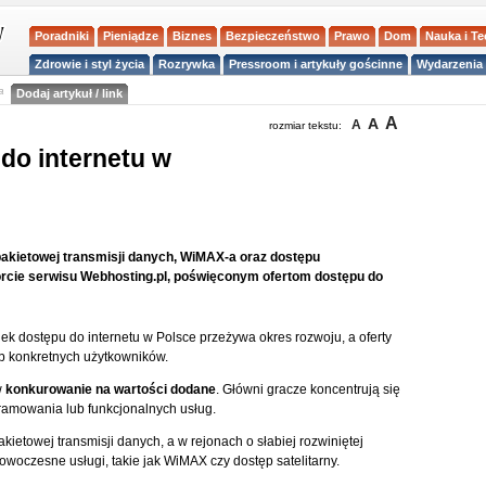
Poradniki
Pieniądze
Biznes
Bezpieczeństwo
Prawo
Dom
Nauka i T
Zdrowie i styl życia
Rozrywka
Pressroom i artykuły gościnne
Wydarzenia 
a
Dodaj artykuł / link
A
A
A
rozmiar tekstu:
 do internetu w
pakietowej transmisji danych, WiMAX-a oraz dostępu
orcie serwisu Webhosting.pl, poświęconym ofertom dostępu do
k dostępu do internetu w Polsce przeżywa okres rozwoju, a oferty
eb konkretnych użytkowników.
w
konkurowanie na wartości dodane
. Główni gracze koncentrują się
amowania lub funkcjonalnych usług.
akietowej transmisji danych, a w rejonach o słabiej rozwiniętej
nowoczesne usługi, takie jak WiMAX czy dostęp satelitarny.