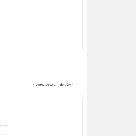
«
strona główna
-
do góry
^