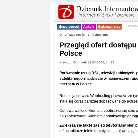
< reklam
the:protocol
Aukcje
Bukmacherzy
DI
Wiadomości
Technologie
Przegląd ofert dostępu
Polsce
Krzysztof Gontarek
12-03-2008, 14:34
Porównanie usług DSL, telewizji kablowych, 
satelitarnego znajdziecie w najnowszym rap
internetu w Polsce.
Redakcja serwisu Webhosting.pl uważa, że ryne
stają się coraz bardziej dopasowane do potrz
Cenowa walka o klienta przeobraziła się dziś 
na zaoferowaniu klientom dodatkowego oprogr
Zwiększa się także zasięg terytorialny
ofert p
infrastrukturze teleinformatycznej pojawią się 