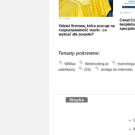
fot.
gigacon
fot.
Freepik
Cloud Co
bezpłatna
Odzież firmowa, która pracuje na
specjalis
rozpoznawalność marki - co
wybrać dla zespołu?
Tematy pokrewne:
WiMax
Webhosting.pl
transmisj
satelitarny
DSL
dostęp do internetu
Stopka
O