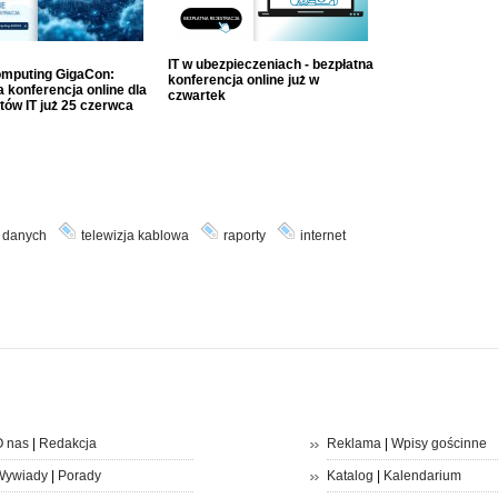
IT w ubezpieczeniach - bezpłatna
mputing GigaCon:
konferencja online już w
 konferencja online dla
czwartek
tów IT już 25 czerwca
a danych
telewizja kablowa
raporty
internet
 nas
|
Redakcja
Reklama
|
Wpisy gościnne
Wywiady
|
Porady
Katalog
|
Kalendarium