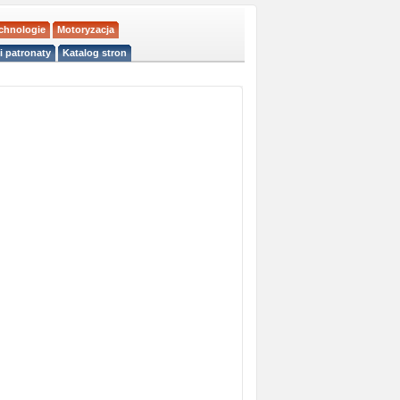
echnologie
Motoryzacja
i patronaty
Katalog stron