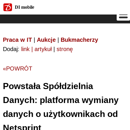
DI mobile
DI mobile
Praca w IT
|
Aukcje
|
Bukmacherzy
Dodaj:
link | artykuł
|
stronę
«POWRÓT
Powstała Spółdzielnia
Danych: platforma wymiany
danych o użytkownikach od
Netsprint