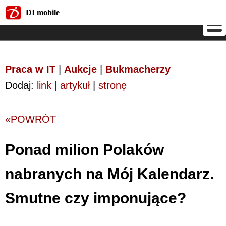
DI mobile
DI mobile
Praca w IT
|
Aukcje
|
Bukmacherzy
Dodaj:
link | artykuł
|
stronę
«POWRÓT
Ponad milion Polaków
nabranych na Mój Kalendarz.
Smutne czy imponujące?