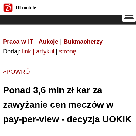
DI mobile
DI mobile
Praca w IT
|
Aukcje
|
Bukmacherzy
Dodaj:
link | artykuł
|
stronę
«POWRÓT
Ponad 3,6 mln zł kar za
zawyżanie cen meczów w
pay-per-view - decyzja UOKiK