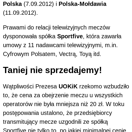
Polska
(7.09.2012) i
Polska-Mołdawia
(11.09.2012).
Prawami do relacji telewizyjnych meczów
dysponowała spółka
Sportfive
, która zawarła
umowy z 11 nadawcami telewizyjnymi, m.in.
Cyfrowym Polsatem, Vectrą, Toyą itd.
Taniej nie sprzedajemy!
Wątpliwości Prezesa
UOKiK
rzekomo wzbudziło
to, że cena za obejrzenie meczu u wszystkich
operatorów nie była mniejsza niż 20 zł. W toku
postępowania ustalono, że przedsiębiorcy
transmitujący mecze uzgodnili ze spółką
Sportfive nie tylko to, po jakiej minimalnej cenie