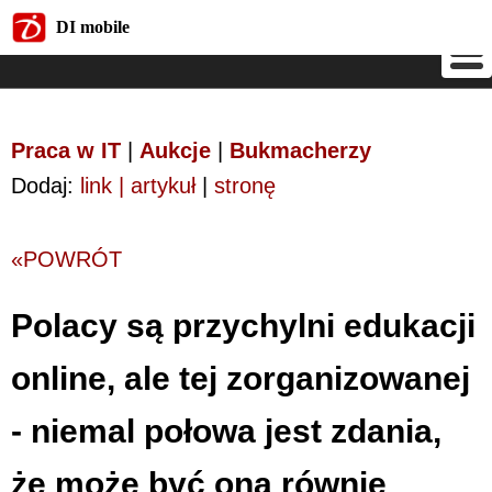
DI mobile
DI mobile
Praca w IT
|
Aukcje
|
Bukmacherzy
Dodaj:
link | artykuł
|
stronę
«POWRÓT
Polacy są przychylni edukacji
online, ale tej zorganizowanej
- niemal połowa jest zdania,
że może być ona równie