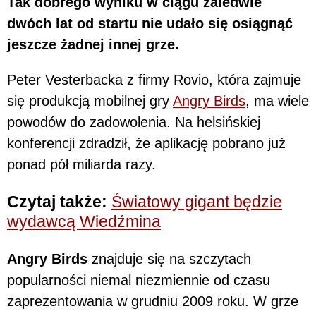
Tak dobrego wyniku w ciągu zaledwie
dwóch lat od startu nie udało się osiągnąć
jeszcze żadnej innej grze.
Peter Vesterbacka z firmy Rovio, która zajmuje
się produkcją mobilnej gry
Angry Birds
, ma wiele
powodów do zadowolenia. Na helsińskiej
konferencji zdradził, że aplikację pobrano już
ponad pół miliarda razy.
Czytaj także:
Światowy gigant będzie
wydawcą Wiedźmina
Angry Birds
znajduje się na szczytach
popularności niemal niezmiennie od czasu
zaprezentowania w grudniu 2009 roku. W grze