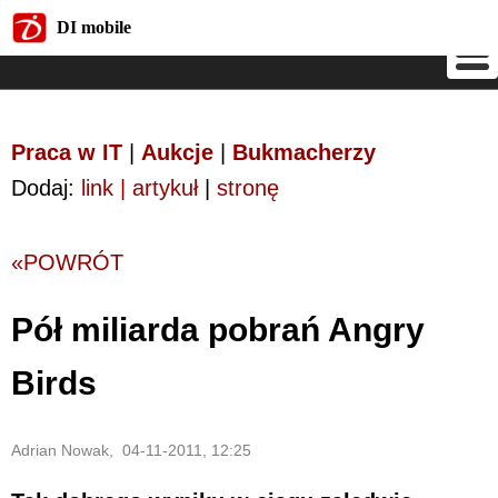
DI mobile
DI mobile
Praca w IT
|
Aukcje
|
Bukmacherzy
Dodaj:
link | artykuł
|
stronę
«POWRÓT
Pół miliarda pobrań Angry
Birds
Adrian Nowak, 04-11-2011, 12:25