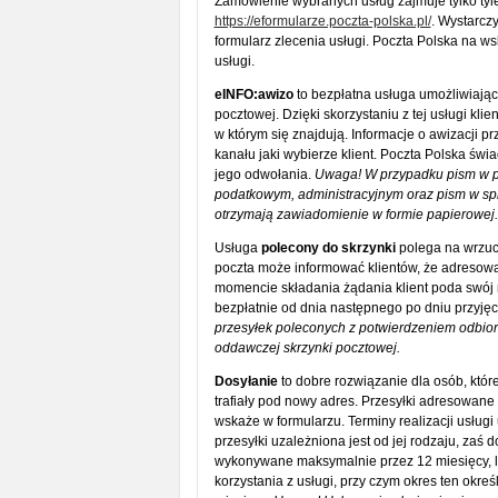
Zamówienie wybranych usług zajmuje tylko tyle
https://eformularze.poczta-polska.pl/
. Wystarcz
formularz zlecenia usługi. Poczta Polska na 
usługi.
eINFO:awizo
to bezpłatna usługa umożliwiając
pocztowej. Dzięki skorzystaniu z tej usługi kli
w którym się znajdują. Informacje o awizacji 
kanału jaki wybierze klient. Poczta Polska świ
jego odwołania.
Uwaga! W przypadku pism w p
podatkowym, administracyjnym oraz pism w spra
otrzymają zawiadomienie w formie papierowej.
Usługa
polecony do skrzynki
polega na wrzuc
poczta może informować klientów, że adresowa
momencie składania żądania klient poda swój n
bezpłatnie od dnia następnego po dniu przyjęc
przesyłek poleconych z potwierdzeniem odbioru
oddawczej skrzynki pocztowej.
Dosyłanie
to dobre rozwiązanie dla osób, które
trafiały pod nowy adres. Przesyłki adresowane
wskaże w formularzu. Terminy realizacji usługi
przesyłki uzależniona jest od jej rodzaju, zaś 
wykonywane maksymalnie przez 12 miesięcy, li
korzystania z usługi, przy czym okres ten okr