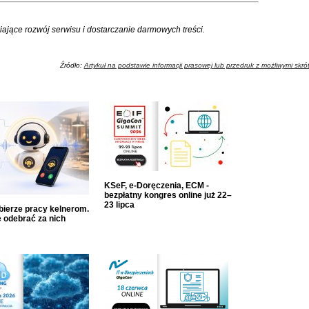
iające rozwój serwisu i dostarczanie darmowych treści.
Źródło:
Artykuł na podstawie informacji prasowej lub przedruk z możliwymi skró
KSeF, e-Doręczenia, ECM -
bezpłatny kongres online już 22–
23 lipca
dbierze pracy kelnerom.
 odebrać za nich