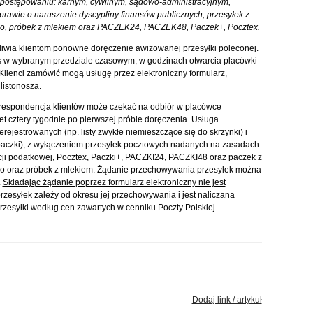
postępowaniu: karnym, cywilnym, sądowo-administracyjnym,
rawie o naruszenie dyscypliny finansów publicznych, przesyłek z
ego, próbek z mlekiem oraz PACZEK24, PACZEK48, Paczek+, Pocztex.
żliwia klientom ponowne doręczenie awizowanej przesyłki poleconej.
 w wybranym przedziale czasowym, w godzinach otwarcia placówki
lienci zamówić mogą usługę przez elektroniczny formularz,
listonosza.
espondencja klientów może czekać na odbiór w placówce
 cztery tygodnie po pierwszej próbie doręczenia. Usługa
ejestrowanych (np. listy zwykłe niemieszczące się do skrzynki) i
, paczki), z wyłączeniem przesyłek pocztowych nadanych na zasadach
nacji podatkowej, Pocztex, Paczki+, PACZKI24, PACZKI48 oraz paczek z
ego oraz próbek z mlekiem. Żądanie przechowywania przesyłek można
.
Składając żądanie poprzez formularz elektroniczny nie jest
zesyłek zależy od okresu jej przechowywania i jest naliczana
esyłki według cen zawartych w cenniku Poczty Polskiej.
Dodaj link / artykuł