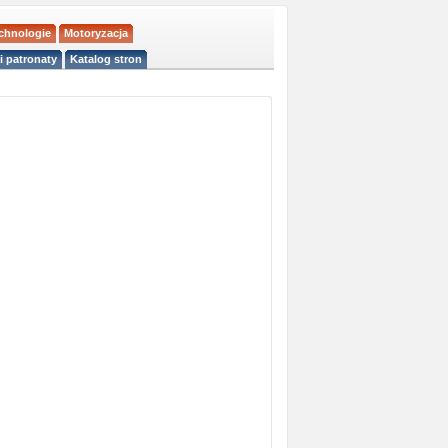
echnologie
Motoryzacja
i patronaty
Katalog stron