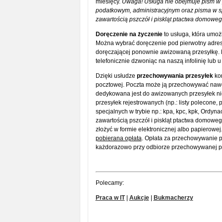
miesięcy.
Uwaga! Usługa nie obejmuje pism w 
podatkowym, administracyjnym oraz pisma w sp
zawartością pszczół i piskląt ptactwa domow
Doręczenie na życzenie
to usługa, która umo
Można wybrać doręczenie pod pierwotny adres
doręczającej ponownie awizowaną przesyłkę. K
telefonicznie dzwoniąc na naszą infolinię lub u 
Dzięki usłudze
przechowywania przesyłek
kor
pocztowej. Poczta może ją przechowywać nawet
dedykowana jest do awizowanych przesyłek nier
przesyłek rejestrowanych (np.: listy polecone
specjalnych w trybie np.: kpa, kpc, kpk, Ordy
zawartością pszczół i piskląt ptactwa domow
złożyć w formie elektronicznej albo papierowej
pobierana opłata
. Opłata za przechowywanie pr
każdorazowo przy odbiorze przechowywanej prz
Polecamy:
Praca w IT
|
Aukcje
|
Bukmacherzy