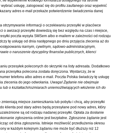
, ile wypełnienie krótkiego formularza dostępnego na stronie
y wybrać usługę, zalogować się do profilu zaufanego oraz wypełnić
wskazany adres e-mail przekaże potwierdzenie świadczenia danej
a otrzymywanie informacji o oczekiwaniu przesyłki w placówce
enci o awizacji przesyłki dowiedzą się bez względu na czas i miejsce,
przesyłki poczta wysyła SMSem albo e-mailem w zależności od rodzaju
adczy tę usługę od dnia następnego po dniu przyjęcia zlecenia aż do
ostępowaniu karnym, cywilnym, sądowo-administracyjnym,
wie o naruszenie dyscypliny finansów publicznych, klienci
aniu przesyłek poleconych do skrzynki na listy adresata. Dodatkowo
na przesyłka polecona została doręczona. Wystarczy, że w
umer telefonu albo adres e-mail. Poczta Polska świadczy tę usługę
ia zlecenia do jego odwołania.
Uwaga! Żądanie nie obejmuje
 lub o kształtach/rozmiarach uniemożliwiających włożenie ich do
 zmieniają miejsce zamieszkania lub pobytu i chcą, aby przesyłki
 do klienta pod stary adres będą przesyłane pod nowy adres, który
 uzależnione są od rodzaju nadanej przesyłki. Opłata za dosłanie
dokonanie zgłoszenia online jest bezpłatne. Zgłoszone żądanie jest
cząc od dnia zgłoszenia. Istnieje możliwość przedłużenia okresu
eślony w każdym kolejnym żądaniu nie może być dłuższy niż 12