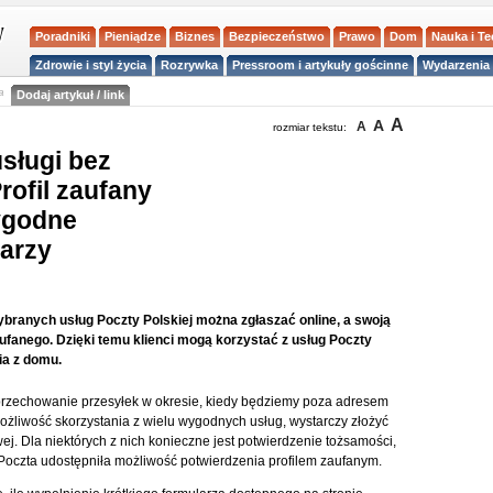
Poradniki
Pieniądze
Biznes
Bezpieczeństwo
Prawo
Dom
Nauka i T
Zdrowie i styl życia
Rozrywka
Pressroom i artykuły gościnne
Wydarzenia 
a
Dodaj artykuł / link
A
A
A
rozmiar tekstu:
usługi bez
ofil zaufany
ygodne
larzy
wybranych usług Poczty Polskiej można zgłaszać online, a swoją
aufanego. Dzięki temu klienci mogą korzystać z usług Poczty
ia z domu.
b przechowanie przesyłek w okresie, kiedy będziemy poza adresem
ożliwość skorzystania z wielu wygodnych usług, wystarczy złożyć
ej. Dla niektórych z nich konieczne jest potwierdzenie tożsamości,
e Poczta udostępniła możliwość potwierdzenia profilem zaufanym.