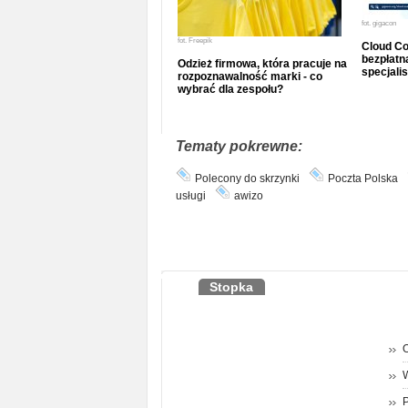
fot.
gigacon
fot.
Freepik
Cloud Co
bezpłatna
Odzież firmowa, która pracuje na
specjalis
rozpoznawalność marki - co
wybrać dla zespołu?
Tematy pokrewne:
Polecony do skrzynki
Poczta Polska
usługi
awizo
Stopka
O
P