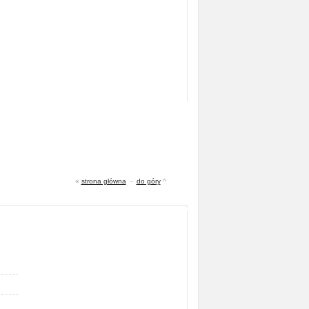
«
strona główna
-
do góry
^