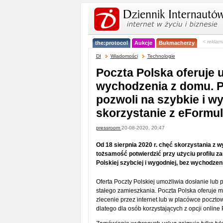
< reklam
the:protocol
Aukcje
Bukmacherzy
DI
Wiadomości
Technologie
Poczta Polska oferuje 
wychodzenia z domu. Pr
pozwoli na szybkie i w
skorzystanie z eFormu
pressroom
20-08-2020, 20:47
Od 18 sierpnia 2020 r. chęć skorzystania z 
tożsamość potwierdzić przy użyciu profilu z
Polskiej szybciej i wygodniej, bez wychodzen
Oferta Poczty Polskiej umożliwia dosłanie lu
stałego zamieszkania. Poczta Polska oferuje m
zlecenie przez internet lub w placówce pocztow
dlatego dla osób korzystających z opcji onlin