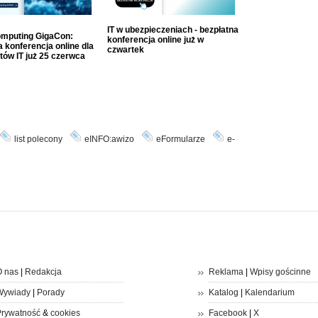
IT w ubezpieczeniach - bezpłatna
mputing GigaCon:
konferencja online już w
 konferencja online dla
czwartek
tów IT już 25 czerwca
list polecony
eINFO:awizo
eFormularze
e-
 nas
|
Redakcja
Reklama
|
Wpisy gościnne
Wywiady
|
Porady
Katalog
|
Kalendarium
rywatność
&
cookies
Facebook
|
X