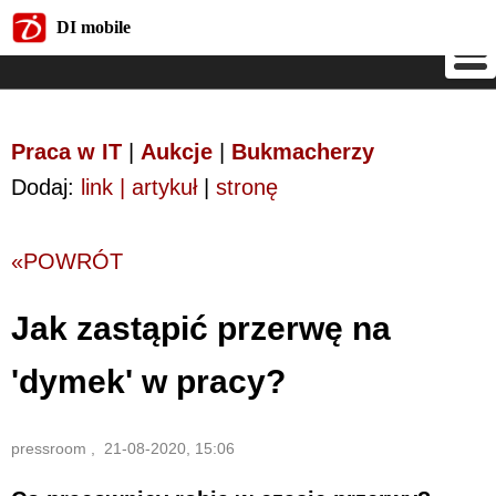
DI mobile
DI mobile
Praca w IT
|
Aukcje
|
Bukmacherzy
Dodaj:
link | artykuł
|
stronę
«POWRÓT
Jak zastąpić przerwę na
'dymek' w pracy?
pressroom , 21-08-2020, 15:06