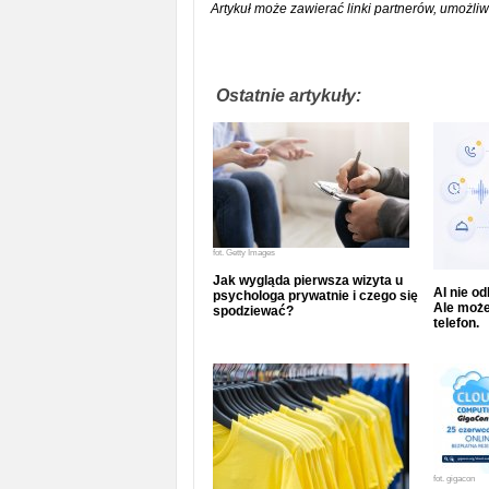
Artykuł może zawierać linki partnerów, umożliw
Ostatnie artykuły:
fot.
Getty Images
Jak wygląda pierwsza wizyta u
AI nie o
psychologa prywatnie i czego się
Ale może
spodziewać?
telefon.
fot.
gigacon