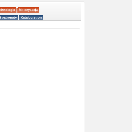
echnologie
Motoryzacja
i patronaty
Katalog stron