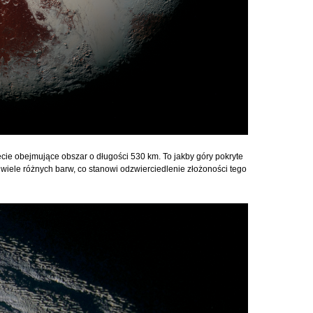
cie obejmujące obszar o długości 530 km. To jakby góry pokryte
 wiele różnych barw, co stanowi odzwierciedlenie złożoności tego