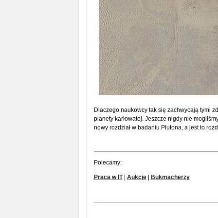
Dlaczego naukowcy tak się zachwycają tymi zdj
planety karłowatej. Jeszcze nigdy nie mogliśm
nowy rozdział w badaniu Plutona, a jest to roz
Polecamy:
Praca w IT
|
Aukcje
|
Bukmacherzy