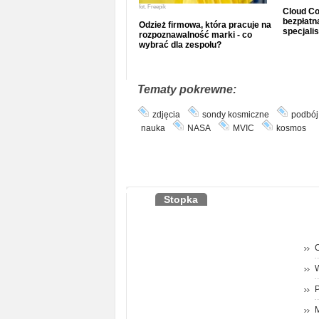
fot.
Freepik
Cloud Co
bezpłatna
Odzież firmowa, która pracuje na
specjalis
rozpoznawalność marki - co
wybrać dla zespołu?
Tematy pokrewne:
zdjęcia
sondy kosmiczne
podbój
nauka
NASA
MVIC
kosmos
Stopka
O
P
M