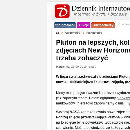
< reklam
the:protocol
Aukcje
Bukmacherzy
DI
Wiadomości
Technologie
Pluton na lepszych, ko
zdjęciach New Horizons
trzeba zobaczyć
Marcin Maj
25-09-2015, 13:39
W lipcu świat zachwycał się zdjęciami Plut
nowsze, dokładniejsze i kolorowe zdjęcia, pr
Kiedy mają miejsce ważne kosmiczne wydarzen
je z zapartym tchem. Potem oglądamy
pierwsze
naukowców i nierzadko zapominamy o misji. T
Wczoraj
NASA
zaprezentowała nowe zdjęcia 
Poniżej zdjęcie przedstawiające Plutona w dni
na to zdjęcie by je powiększyć. Zobaczycie nie
czerwienie. Można powiedzieć, że każdy z tych