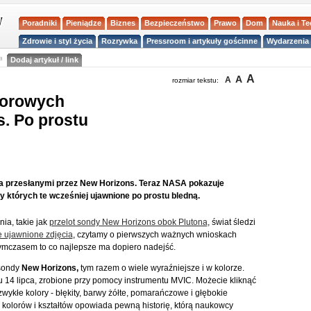
Poradniki
Pieniądze
Biznes
Bezpieczeństwo
Prawo
Dom
Nauka i T
Zdrowie i styl życia
Rozrywka
Pressroom i artykuły gościnne
Wydarzenia 
a
Dodaj artykuł / link
A
A
A
rozmiar tekstu:
lorowych
. Po prostu
ona przesłanymi przez New Horizons. Teraz NASA pokazuje
zy których te wcześniej ujawnione po prostu bledną.
ia, takie jak
przelot sondy New Horizons obok Plutona
, świat śledzi
 ujawnione zdjęcia
, czytamy o pierwszych ważnych wnioskach
ymczasem to co najlepsze ma dopiero nadejść.
sondy
New Horizons,
tym razem o wiele wyraźniejsze i w kolorze.
u 14 lipca, zrobione przy pomocy instrumentu MVIC. Możecie kliknąć
zwykłe kolory - błękity, barwy żółte, pomarańczowe i głębokie
 kolorów i kształtów opowiada pewną historię, którą naukowcy