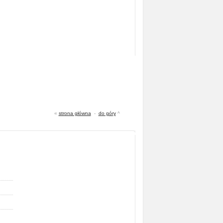
«
strona główna
-
do góry
^