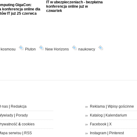
IT w ubezpieczeniach - bezpłatna
mputing GigaCon:
konferencja online już w
 konferencja online dla
czwartek
tów IT już 25 czerwca
 kosmosu
Pluton
New Horizons
naukowcy
 nas
|
Redakcja
Reklama
|
Wpisy gościnne
Wywiady
|
Porady
Katalog
|
Kalendarium
rywatność
&
cookies
Facebook
|
X
apa serwisu
|
RSS
Instagram
|
Pinterest