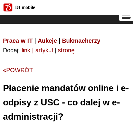
DI mobile
DI mobile
Praca w IT
|
Aukcje
|
Bukmacherzy
Dodaj:
link | artykuł
|
stronę
«POWRÓT
Płacenie mandatów online i e-
odpisy z USC - co dalej w e-
administracji?