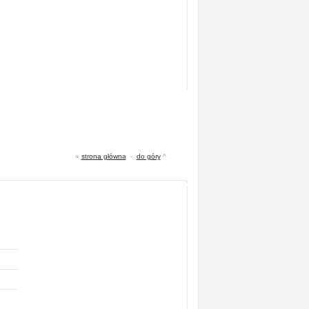
«
strona główna
-
do góry
^