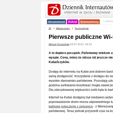
< reklam
the:protocol
Aukcje
Bukmacherzy
DI
Wiadomości
Technologie
Pierwsze publiczne Wi-
Michał Chudziński
03-07-2015, 06:52
A to dopiero początek. Państwowy telekom z
wyspie. Cena, mimo że niższa niż jeszcze nie
Kubańczyków.
Dostęp do internetu na Kubie jest dobrem bar
samą dostępność. Korzystanie z dostępu do si
wysokie stanowisko państwowe. Pozostają szkoły
godzina surfowania kosztować mogła nawet jed
Dla zdecydowanej większości osób była to barie
Internet na Kubie dostępny był niedawno jedyn
poprowadzenie dnem morza odpowiedniego ka
kablowe połączenie z zagranicą
- z Wenezuelą.
państwowej. Teraz jednak przyszedł czas na k