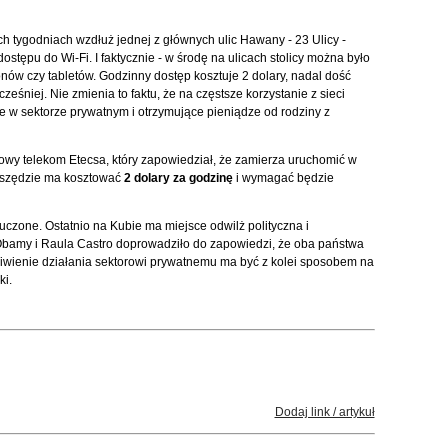
ich tygodniach wzdłuż jednej z głównych ulic Hawany - 23 Ulicy -
stępu do Wi-Fi. I faktycznie - w środę na ulicach stolicy można było
onów czy tabletów. Godzinny dostęp kosztuje 2 dolary, nadal dość
ześniej. Nie zmienia to faktu, że na częstsze korzystanie z sieci
 w sektorze prywatnym i otrzymujące pieniądze od rodziny z
owy telekom Etecsa, który zapowiedział, że zamierza uruchomić w
wszędzie ma kosztować
2 dolary za godzinę
i wymagać będzie
luczone. Ostatnio na Kubie ma miejsce odwilż polityczna i
Obamy i Raula Castro doprowadziło do zapowiedzi, że oba państwa
iwienie działania sektorowi prywatnemu ma być z kolei sposobem na
ki.
Dodaj link / artykuł