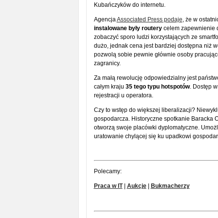
Kubańczyków do internetu.
Agencja
Associated Press podaje
, że w ostatn
instalowane były routery
celem zapewnienie do
zobaczyć sporo ludzi korzystających ze smartf
dużo, jednak cena jest bardziej dostępna niż wc
pozwolą sobie pewnie głównie osoby pracujące
zagranicy.
Za małą rewolucję odpowiedzialny jest państw
całym kraju
35 tego typu hotspotów
. Dostęp 
rejestracji u operatora.
Czy to wstęp do większej liberalizacji? Niewyk
gospodarcza. Historyczne spotkanie Baracka 
otworzą swoje placówki dyplomatyczne. Umożl
uratowanie chylącej się ku upadkowi gospodar
Polecamy:
Praca w IT
|
Aukcje
|
Bukmacherzy