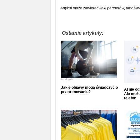
Artykuł może zawierać linki partnerów, umożliw
Ostatnie artykuły:
fot.
Magnific
Jakie objawy mogą świadczyć o
AI nie o
przetrenowaniu?
Ale może
telefon.