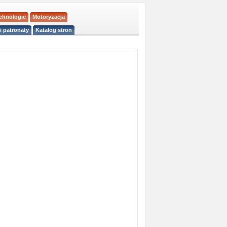
echnologie
Motoryzacja
i patronaty
Katalog stron