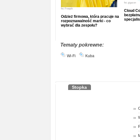
fot.
gigacon
fot.
Freepik
Cloud Co
bezpłatna
Odzież firmowa, która pracuje na
specjalis
rozpoznawalność marki - co
wybrać dla zespołu?
Tematy pokrewne:
Wi-Fi
Kuba
Stopka
O
P
M