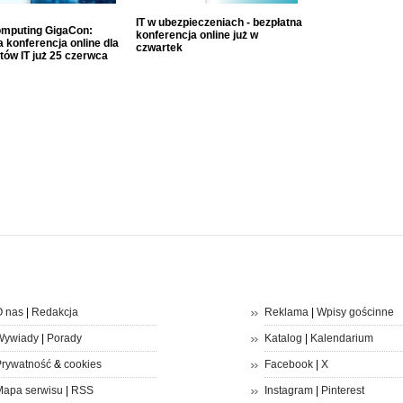
IT w ubezpieczeniach - bezpłatna
mputing GigaCon:
konferencja online już w
 konferencja online dla
czwartek
tów IT już 25 czerwca
 nas
|
Redakcja
Reklama
|
Wpisy gościnne
Wywiady
|
Porady
Katalog
|
Kalendarium
rywatność
&
cookies
Facebook
|
X
apa serwisu
|
RSS
Instagram
|
Pinterest