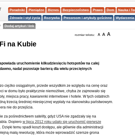
Poradniki
Pieniądze
Biznes
Bezpieczeństwo
Prawo
Dom
Nauka i T
Zdrowie i styl życia
Rozrywka
Pressroom i artykuły gościnne
Wydarzenia 
a
Dodaj artykuł / link
A
A
A
rozmiar tekstu:
Fi na Kubie
apowiada uruchomienie kilkudziesięciu hotspotów na całej
dawno, nadal pozostaje barierą dla wielu przeciętnych
dzo ciężko osiągalnym, przede wszystkim ze względu na cenę oraz
eci w domu było praktycznie niemożliwe, chyba że zajmowało się
, miejsca pracy, kawiarenki internetowe i hotele. W tych ostatnich
ną trzecią średniej miesięcznej wypłaty na stanowisku państwowym.
ra nie do przejścia.
ie za pośrednictwem satelity, gdyż USA nie zgadzały się na
bla. Dopiero
w lipcu 2012 roku udało się uruchomić pierwsze
 Dzięki temu spadł koszt dostępu, ale głównie dla administracji
olejną małą rewolucję, która może wprowadzić szersze grona