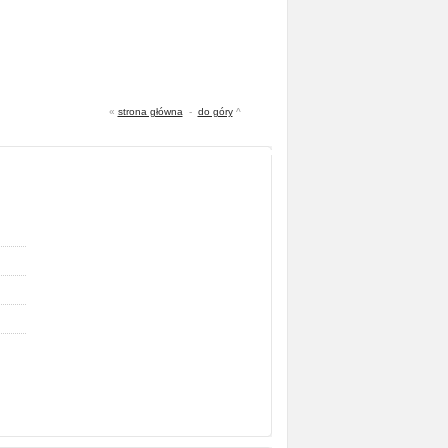
«
strona główna
-
do góry
^