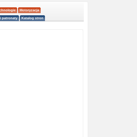
echnologie
Motoryzacja
i patronaty
Katalog stron