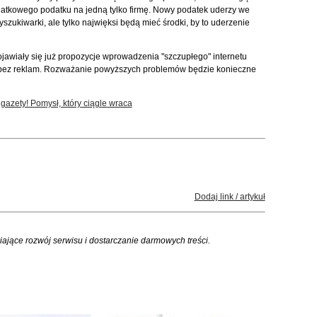
atkowego podatku na jedną tylko firmę. Nowy podatek uderzy we
szukiwarki, ale tylko najwięksi będą mieć środki, by to uderzenie
jawiały się już propozycje wprowadzenia "szczupłego" internetu
bez reklam. Rozważanie powyższych problemów będzie konieczne
gazety! Pomysł, który ciągle wraca
Dodaj link / artykuł
iające rozwój serwisu i dostarczanie darmowych treści.