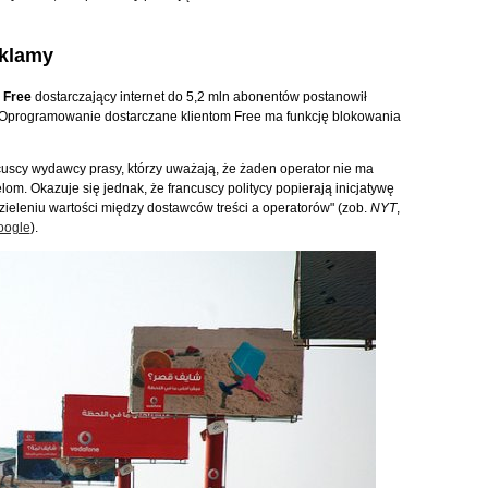
eklamy
r
Free
dostarczający internet do 5,2 mln abonentów postanowił
 Oprogramowanie dostarczane klientom Free ma funkcję blokowania
cuscy wydawcy prasy, którzy uważają, że żaden operator nie ma
om. Okazuje się jednak, że francuscy politycy popierają inicjatywę
zieleniu wartości między dostawców treści a operatorów" (zob.
NYT
,
oogle
).