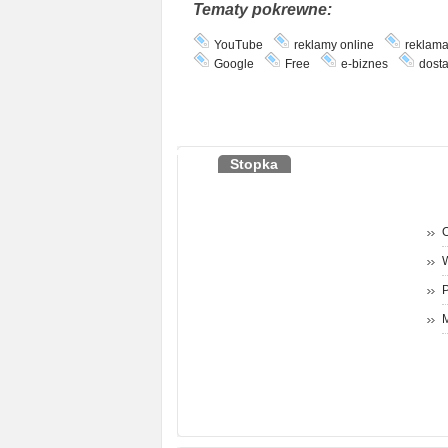
Tematy pokrewne:
YouTube
reklamy online
reklam
Google
Free
e-biznes
dosta
Stopka
O
P
M