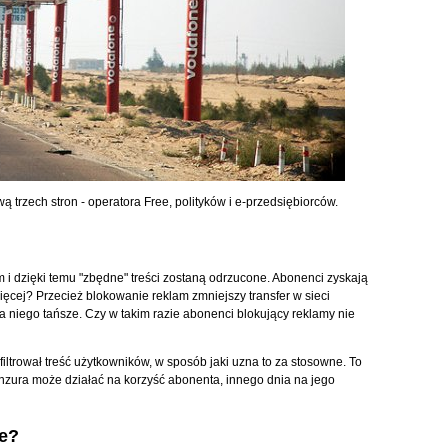
 trzech stron - operatora Free, polityków i e-przedsiębiorców.
i dzięki temu "zbędne" treści zostaną odrzucone. Abonenci zyskają
ięcej? Przecież blokowanie reklam zmniejszy transfer w sieci
a niego tańsze. Czy w takim razie abonenci blokujący reklamy nie
 filtrował treść użytkowników, w sposób jaki uzna to za stosowne. To
cenzura może działać na korzyść abonenta, innego dnia na jego
e?