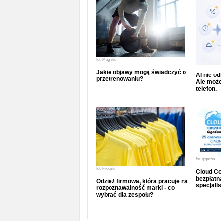
fot.
Magnific
Jakie objawy mogą świadczyć o
AI nie o
przetrenowaniu?
Ale może
telefon.
fot.
gigacon
fot.
Freepik
Cloud Co
bezpłatna
Odzież firmowa, która pracuje na
specjalis
rozpoznawalność marki - co
wybrać dla zespołu?