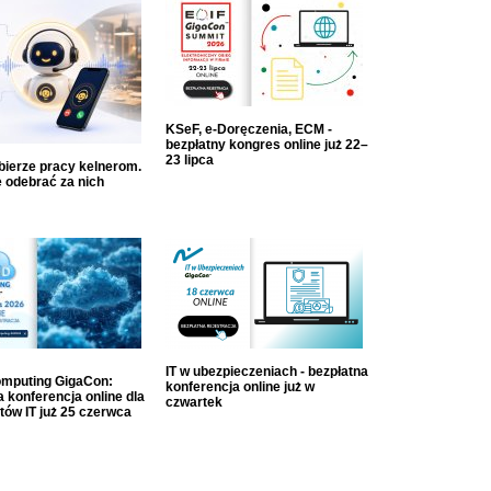
KSeF, e-Doręczenia, ECM -
bezpłatny kongres online już 22–
23 lipca
dbierze pracy kelnerom.
 odebrać za nich
IT w ubezpieczeniach - bezpłatna
mputing GigaCon:
konferencja online już w
 konferencja online dla
czwartek
tów IT już 25 czerwca