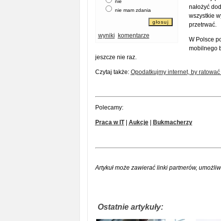
nie
nałożyć dod
nie mam zdania
wszystkie wy
przetrwać.
wyniki
komentarze
W Polsce po
mobilnego 
jeszcze nie raz.
Czytaj także:
Opodatkujmy internet, by ratować 
Polecamy:
Praca w IT
|
Aukcje
|
Bukmacherzy
Artykuł może zawierać linki partnerów, umożliw
Ostatnie artykuły: