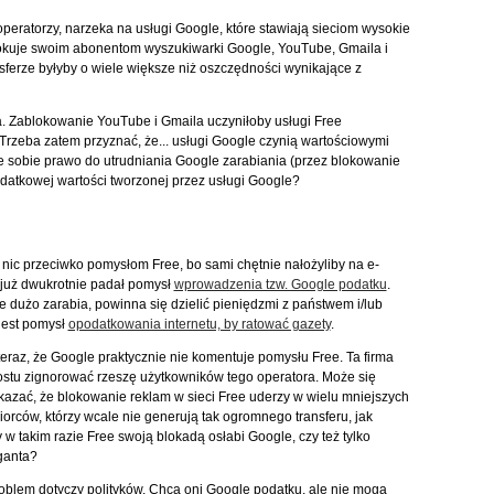
 operatorzy, narzeka na usługi Google, które stawiają sieciom wysokie
lokuje swoim abonentom wyszukiwarki Google, YouTube, Gmaila i
ferze byłyby o wiele większe niż oszczędności wynikające z
. Zablokowanie YouTube i Gmaila uczyniłoby usługi Free
Trzeba zatem przyznać, że... usługi Google czynią wartościowymi
e sobie prawo do utrudniania Google zarabiania (przez blokowanie
datkowej wartości tworzonej przez usługi Google?
 nic przeciwko pomysłom Free, bo sami chętnie nałożyliby na e-
 już dwukrotnie padał pomysł
wprowadzenia tzw. Google podatku
.
e dużo zarabia, powinna się dzielić pieniędzmi z państwem i/lub
jest pomysł
opodatkowania internetu, by ratować gazety
.
eraz, że Google praktycznie nie komentuje pomysłu Free. Ta firma
stu zignorować rzeszę użytkowników tego operatora. Może się
kazać, że blokowanie reklam w sieci Free uderzy w wielu mniejszych
iorców, którzy wcale nie generują tak ogromnego transferu, jak
 w takim razie Free swoją blokadą osłabi Google, czy też tylko
ganta?
blem dotyczy polityków. Chcą oni Google podatku, ale nie mogą