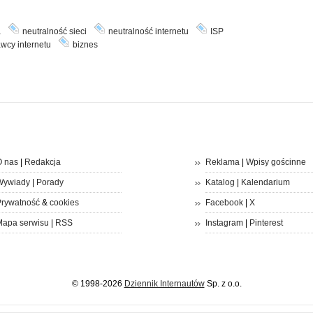
a
neutralność sieci
neutralność internetu
ISP
wcy internetu
biznes
 nas
|
Redakcja
Reklama
|
Wpisy gościnne
Wywiady
|
Porady
Katalog
|
Kalendarium
rywatność
&
cookies
Facebook
|
X
apa serwisu
|
RSS
Instagram
|
Pinterest
© 1998-2026
Dziennik Internautów
Sp. z o.o.