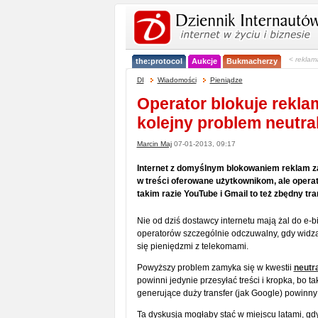
< reklam
the:protocol
Aukcje
Bukmacherzy
DI
Wiadomości
Pieniądze
Operator blokuje rekla
kolejny problem neutral
Marcin Maj
07-01-2013, 09:17
Internet z domyślnym blokowaniem reklam zao
w treści oferowane użytkownikom, ale opera
takim razie YouTube i Gmail to też zbędny tr
Nie od dziś dostawcy internetu mają żal do e-bi
operatorów szczególnie odczuwalny, gdy widzą o
się pieniędzmi z telekomami.
Powyższy problem zamyka się w kwestii
neutra
powinni jedynie przesyłać treści i kropka, bo t
generujące duży transfer (jak Google) powinny
Ta dyskusja mogłaby stać w miejscu latami, gdy