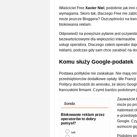
Właściciel Free
Xavier Niel
, podobnie jak inni
wymagania. Skoro tak, dlaczego Free nie zab
może jeszcze Bloggera? Oszczędności na trans
blokowania reklam.
Odpowiedź na powyższe pytanie jest oczywista
bezwartościowymi dla większości internautów. 
usługi operatora. Dlaczego zatem operator daj
reklam), podczas gdy sam chce zarabiać na do
Komu służy Google-podatek
Postawa polityków nie zaskakuje. Nie mają oni
przedsiębiorców dodatkowe opłaty. We Francji
Politycy dochodzili do wniosku, że skoro Googl
francuskimi firmami. Czymś bardzo podobnym 
Zauważcie t
Sonda
może po pro
natomiast o
Blokowanie reklam przez
e-przedsięb
operatorów to dobry
Google. Czy
pomysł?
wzmocni gi
tak
Podobny pro