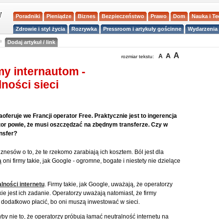
Poradniki
Pieniądze
Biznes
Bezpieczeństwo
Prawo
Dom
Nauka i T
Zdrowie i styl życia
Rozrywka
Pressroom i artykuły gościnne
Wydarzenia 
a
Dodaj artykuł / link
A
A
A
rozmiar tekstu:
my internautom -
ności sieci
feruje we Francji operator Free. Praktycznie jest to ingerencja
tor powie, że musi oszczędzać na zbędnym transferze. Czy w
ansfer?
znesów o to, że te rzekomo zarabiają ich kosztem. Ból jest dla
ni firmy takie, jak Google - ogromne, bogate i niestety nie dzielące
lności internetu
. Firmy takie, jak Google, uważają, że operatorzy
akie jest ich zadanie. Operatorzy uważają natomiast, że firmy
 dodatkowo płacić, bo oni muszą inwestować w sieci.
by nie to, że operatorzy próbują łamać neutralność internetu na