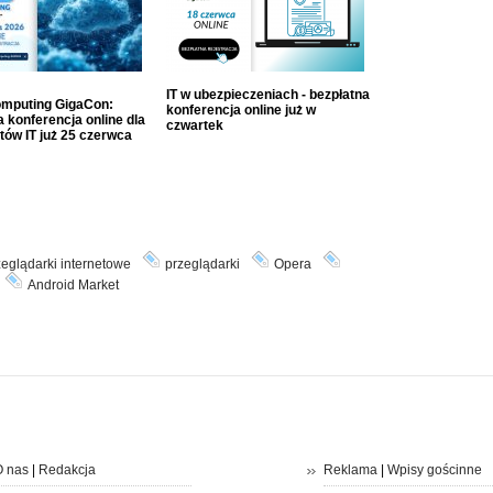
IT w ubezpieczeniach - bezpłatna
mputing GigaCon:
konferencja online już w
 konferencja online dla
czwartek
tów IT już 25 czerwca
zeglądarki internetowe
przeglądarki
Opera
Android Market
 nas
|
Redakcja
Reklama
|
Wpisy gościnne