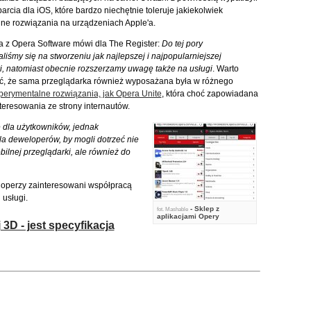
arcia dla iOS, które bardzo niechętnie toleruje jakiekolwiek
ne rozwiązania na urządzeniach Apple'a.
va z Opera Software mówi dla The Register:
Do tej pory
liśmy się na stworzeniu jak najlepszej i najpopularniejszej
i, natomiast obecnie rozszerzamy uwagę także na usługi
. Warto
ć, że sama przeglądarka również wyposażana była w różnego
perymentalne rozwiązania, jak Opera Unite
, która choć zapowiadana
teresowania ze strony internautów.
 dla użytkowników, jednak
la deweloperów, by mogli dotrzeć nie
ilnej przeglądarki, ale również do
loperzy zainteresowani współpracą
 usługi.
- Sklep z
fot.
Mashable
aplikacjami Opery
 3D - jest specyfikacja