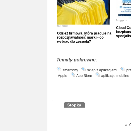
fot.
gigacon
fot.
Freepik
Cloud Co
bezpłatna
Odzież firmowa, która pracuje na
specjalis
rozpoznawalność marki - co
wybrać dla zespołu?
Tematy pokrewne:
smartfony
sklep z aplikacjami
pr
Apple
App Store
aplikacje mobilne
Stopka
O