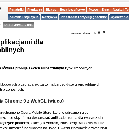
Poradniki
Pieniądze
Biznes
Bezpieczeństwo
Prawo
Dom
Nauka i T
Zdrowie i styl życia
Rozrywka
Pressroom i artykuły gościnne
Wydarzenia 
a
Dodaj artykuł / link
A
A
A
rozmiar tekstu:
plikacjami dla
obilnych
 również próbuje swoich sił na trudnym rynku mobilnych
esktopowych przeglądarek
, za to ma bardzo duże grono oddanych
h przenośnych.
ia Chrome 9 z WebGL (wideo)
ruchomiono Opera Mobile Store, które w odróżnieniu od
jnych rozwiązań
ma dostarczać aplikacje niemal dla wszystkich
iejszych platform
, takich jak Android, BlackBerry, Windows Mobile,
także urządzeń bazujących na Javie. Uważni z pewnością wypatrzyli