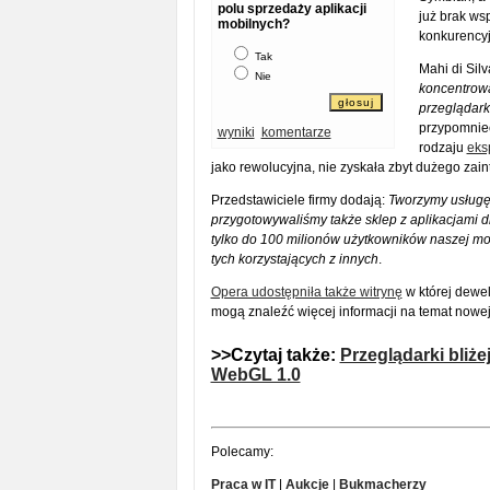
polu sprzedaży aplikacji
już brak wsp
mobilnych?
konkurencyj
Tak
Mahi di Sil
Nie
koncentrowa
przeglądark
przypomnie
wyniki
komentarze
rodzaju
eks
jako rewolucyjna, nie zyskała zbyt dużego zain
Przedstawiciele firmy dodają:
Tworzymy usługę
przygotowywaliśmy także sklep z aplikacjami d
tylko do 100 milionów użytkowników naszej mob
tych korzystających z innych
.
Opera udostępniła także witrynę
w której dewe
mogą znaleźć więcej informacji na temat nowej
>>Czytaj także:
Przeglądarki bliżej
WebGL 1.0
Polecamy:
Praca w IT
|
Aukcje
|
Bukmacherzy