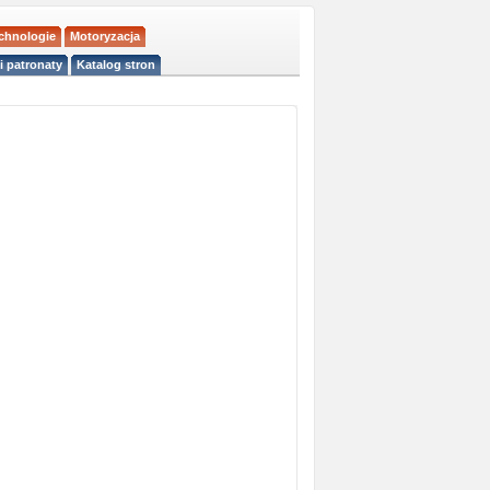
echnologie
Motoryzacja
i patronaty
Katalog stron