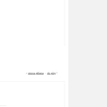
«
strona główna
-
do góry
^