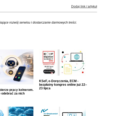
Dodaj link / artykuł
iające rozwój serwisu i dostarczanie darmowych treści.
KSeF, e-Doręczenia, ECM -
bezpłatny kongres online już 22–
23 lipca
dbierze pracy kelnerom.
 odebrać za nich