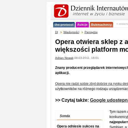
< reklam
the:protocol
Aukcje
Bukmacherzy
DI
Wiadomości
Pieniądze
Opera otwiera sklep z a
większości platform m
Adrian Nowak
08-03-2011, 16:01
Znany producent przeglądarek internetowych
aplikacji.
Opera nie radzi sobie zbyt dobrze na rynku d
użytkowników na różnego rodzaju urządzeniac
>> Czytaj także:
Google udostępn
Tym razem u
Sonda
konkurency
najpopularn
Opera odniesie sukces na
Symbian, a 