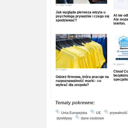
fot.
Getty Images
Jak wygląda pierwsza wizyta u
AI nie o
psychologa prywatnie i czego się
Ale może
spodziewać?
telefon.
fot.
gigacon
fot.
Freepik
Cloud Co
bezpłatna
Odzież firmowa, która pracuje na
specjalis
rozpoznawalność marki - co
wybrać dla zespołu?
Tematy pokrewne:
Unia Europejska
UE
prywatność
dyrektywy
dane osobowe