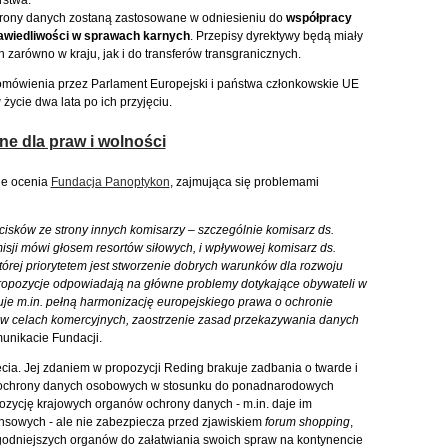
rstwa.
rony danych zostaną zastosowane w odniesieniu do
współpracy
rawiedliwości w sprawach karnych
. Przepisy dyrektywy będą miały
arówno w kraju, jak i do transferów transgranicznych.
 omówienia przez Parlament Europejski i państwa członkowskie UE
ycie dwa lata po ich przyjęciu.
e dla praw i wolności
ie ocenia
Fundacja Panoptykon
, zajmująca się problemami
sków ze strony innych komisarzy – szczególnie komisarz ds.
isji mówi głosem resortów siłowych, i wpływowej komisarz ds.
órej priorytetem jest stworzenie dobrych warunków dla rozwoju
propozycje odpowiadają na główne problemy dotykające obywateli w
je m.in. pełną harmonizację europejskiego prawa o ochronie
 w celach komercyjnych, zaostrzenie zasad przekazywania danych
unikacie Fundacji.
a. Jej zdaniem w propozycji Reding brakuje zadbania o twarde i
chrony danych osobowych w stosunku do ponadnarodowych
ozycję krajowych organów ochrony danych - m.in. daje im
nsowych - ale nie zabezpiecza przed zjawiskiem
forum shopping
,
agodniejszych organów do załatwiania swoich spraw na kontynencie