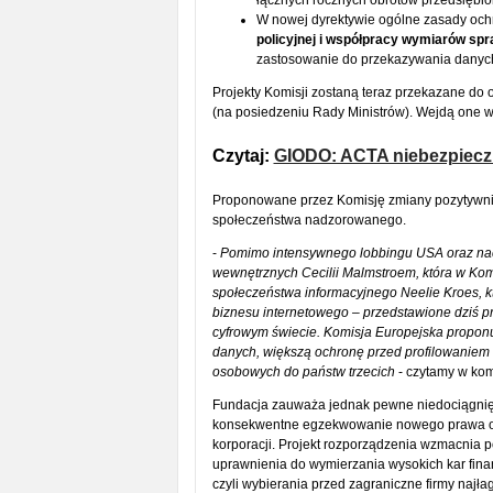
łącznych rocznych obrotów przedsiębio
W nowej dyrektywie ogólne zasady och
policyjnej i współpracy wymiarów sp
zastosowanie do przekazywania danych z
Projekty Komisji zostaną teraz przekazane do
(na posiedzeniu Rady Ministrów). Wejdą one w ż
Czytaj:
GIODO: ACTA niebezpieczn
Proponowane przez Komisję zmiany pozytywn
społeczeństwa nadzorowanego.
-
Pomimo intensywnego lobbingu USA oraz naci
wewnętrznych Cecilii Malmstroem, która w Kom
społeczeństwa informacyjnego Neelie Kroes, kt
biznesu internetowego – przedstawione dziś 
cyfrowym świecie. Komisja Europejska proponu
danych, większą ochronę przed profilowaniem
osobowych do państw trzecich
- czytamy w kom
Fundacja zauważa jednak pewne niedociągnięci
konsekwentne egzekwowanie nowego prawa o
korporacji. Projekt rozporządzenia wzmacnia p
uprawnienia do wymierzania wysokich kar fina
czyli wybierania przed zagraniczne firmy najł