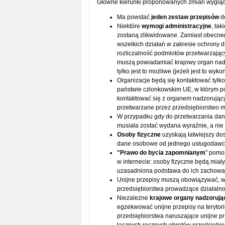
Główne kierunki proponowanych zmian wygląd
Ma powstać
jeden zestaw przepisów
do
Niektóre
wymogi administracyjne
, ta
zostaną zlikwidowane. Zamiast obecneg
wszelkich działań w zakresie ochrony 
rozliczalność podmiotów przetwarzając
muszą powiadamiać krajowy organ nadz
tylko jest to możliwe (jeżeli jest to wyk
Organizacje będą się kontaktować tyl
państwie członkowskim UE, w którym p
kontaktować się z organem nadzorujący
przetwarzane przez przedsiębiorstwo m
W przypadku gdy do przetwarzania dan
musiała zostać wydana wyraźnie, a ni
Osoby fizyczne
uzyskają łatwiejszy do
dane osobowe od jednego usługodawcy
"
Prawo do bycia zapomnianym
" pomo
w internecie: osoby fizyczne będą miały
uzasadniona podstawa do ich zachowa
Unijne przepisy muszą obowiązywać, w
przedsiębiorstwa prowadzące działalno
Niezależne
krajowe organy nadzorują
egzekwować unijne przepisy na terytor
przedsiębiorstwa naruszające unijne p