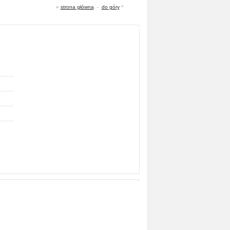
«
strona główna
-
do góry
^