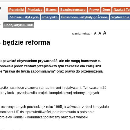
Poradniki
Pieniądze
Biznes
Bezpieczeństwo
Prawo
Dom
Nauka i T
Zdrowie i styl życia
Rozrywka
Pressroom i artykuły gościnne
Wydarzenia 
a
Dodaj artykuł / link
A
A
A
rozmiar tekstu:
 będzie reforma
zapewniać obywatelom prywatność, ale nie mogą hamować e-
nowała jeden zestaw przepisów w tym zakresie dla całej Unii.
ie "prawa do bycia zapomnianym" oraz prawo do przenoszenia
trąciło nas nieco z czuwania nad innymi inicjatywami. Tymczasem 25
otny krok - przedstawiła projekt kompleksowej reformy unijnych
 ochrony danych pochodzą z roku 1995, a wówczas z sieci korzystało
 komisarz UE ds. sprawiedliwości, poinformowała o potrzebie
rojekty Komisji - komunikat polityczny oraz dwa wnioski