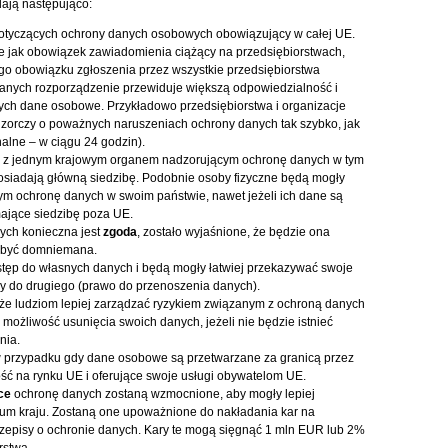
ają następująco:
tyczących ochrony danych osobowych obowiązujący w całej UE.
kie jak obowiązek zawiadomienia ciążący na przedsiębiorstwach,
o obowiązku zgłoszenia przez wszystkie przedsiębiorstwa
danych rozporządzenie przewiduje większą odpowiedzialność i
ych dane osobowe. Przykładowo przedsiębiorstwa i organizacje
orczy o poważnych naruszeniach ochrony danych tak szybko, jak
onalne – w ciągu 24 godzin).
ko z jednym krajowym organem nadzorującym ochronę danych w tym
osiadają główną siedzibę. Podobnie osoby fizyczne będą mogły
m ochronę danych w swoim państwie, nawet jeżeli ich dane są
ające siedzibę poza UE.
ych konieczna jest
zgoda
, zostało wyjaśnione, że będzie ona
e być domniemana.
stęp do własnych danych i będą mogły łatwiej przekazywać swoje
 do drugiego (prawo do przenoszenia danych).
że ludziom lepiej zarządzać ryzykiem związanym z ochroną danych
 możliwość usunięcia swoich danych, jeżeli nie będzie istnieć
nia.
 przypadku gdy dane osobowe są przetwarzane za granicą przez
ść na rynku UE i oferujące swoje usługi obywatelom UE.
ce
ochronę danych zostaną wzmocnione, aby mogły lepiej
ium kraju. Zostaną one upoważnione do nakładania kar na
rzepisy o ochronie danych. Kary te mogą sięgnąć 1 mln EUR lub 2%