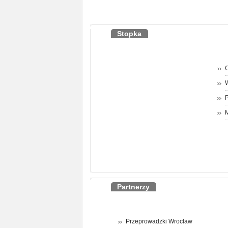
Stopka
O
P
M
Partnerzy
Przeprowadzki Wrocław