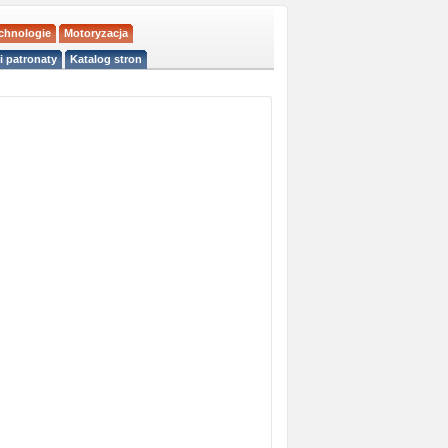
echnologie
Motoryzacja
i patronaty
Katalog stron