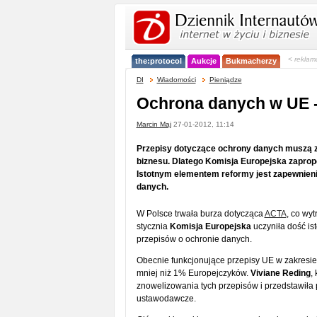
< reklam
the:protocol
Aukcje
Bukmacherzy
DI
Wiadomości
Pieniądze
Ochrona danych w UE -
Marcin Maj
27-01-2012, 11:14
Przepisy dotyczące ochrony danych muszą 
biznesu. Dlatego Komisja Europejska zapropo
Istotnym elementem reformy jest zapewnien
danych.
W Polsce trwała burza dotycząca
ACTA
, co wy
stycznia
Komisja Europejska
uczyniła dość ist
przepisów o ochronie danych.
Obecnie funkcjonujące przepisy UE w zakresie
mniej niż 1% Europejczyków.
Viviane Reding
,
znowelizowania tych przepisów i przedstawiła p
ustawodawcze.