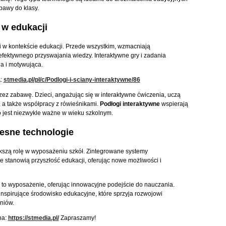
awy do klasy.
 w edukacji
i w kontekście edukacji. Przede wszystkim, wzmacniają
fektywnego przyswajania wiedzy. Interaktywne gry i zadania
na i motywująca.
A:
stmedia.pl/pl/c/Podlogi-i-sciany-interaktywne/86
rzez zabawę. Dzieci, angażując się w interaktywne ćwiczenia, uczą
, a także współpracy z rówieśnikami.
Podłogi interaktywne
wspierają
o jest niezwykle ważne w wieku szkolnym.
esne technologie
szą rolę w wyposażeniu szkół. Zintegrowane systemy
ne stanowią przyszłość edukacji, oferując nowe możliwości i
 to wyposażenie, oferując innowacyjne podejście do nauczania.
nspirujące środowisko edukacyjne, które sprzyja rozwojowi
niów.
na:
https://stmedia.pl/
Zapraszamy!