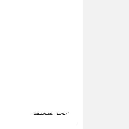
«
strona główna
-
do góry
^