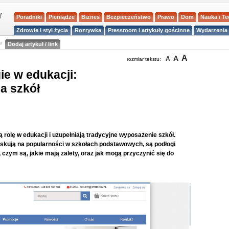
Poradniki
Pieniądze
Biznes
Bezpieczeństwo
Prawo
Dom
Nauka i T
Zdrowie i styl życia
Rozrywka
Pressroom i artykuły gościnne
Wydarzenia 
a
Dodaj artykuł / link
A
A
A
rozmiar tekstu:
e w edukacji:
a szkół
olę w edukacji i uzupełniają tradycyjne wyposażenie szkół.
skują na popularności w szkołach podstawowych, są podłogi
 czym są, jakie mają zalety, oraz jak mogą przyczynić się do