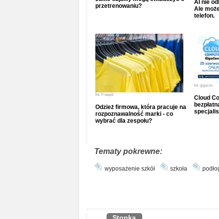
AI nie o
przetrenowaniu?
Ale może
telefon.
fot.
gigacon
fot.
Freepik
Cloud Co
bezpłatna
Odzież firmowa, która pracuje na
specjalis
rozpoznawalność marki - co
wybrać dla zespołu?
Tematy pokrewne:
wyposażenie szkół
szkoła
podłog
Stopka