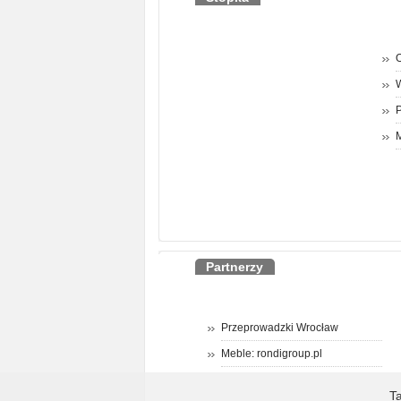
O
P
M
Partnerzy
Przeprowadzki Wrocław
Meble: rondigroup.pl
T