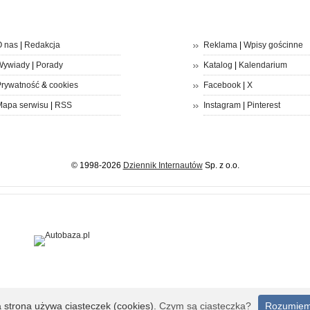
 nas
|
Redakcja
Reklama
|
Wpisy gościnne
Wywiady
|
Porady
Katalog
|
Kalendarium
rywatność
&
cookies
Facebook
|
X
apa serwisu
|
RSS
Instagram
|
Pinterest
© 1998-2026
Dziennik Internautów
Sp. z o.o.
a strona używa ciasteczek (cookies).
Czym są ciasteczka?
Rozumie