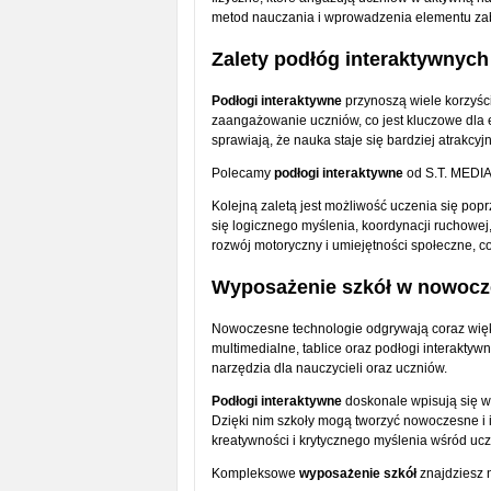
metod nauczania i wprowadzenia elementu zab
Zalety podłóg interaktywnych
Podłogi interaktywne
przynoszą wiele korzyśc
zaangażowanie uczniów, co jest kluczowe dla e
sprawiają, że nauka staje się bardziej atrakcyj
Polecamy
podłogi interaktywne
od S.T. MEDI
Kolejną zaletą jest możliwość uczenia się pop
się logicznego myślenia, koordynacji ruchowej
rozwój motoryczny i umiejętności społeczne, c
Wyposażenie szkół w nowocz
Nowoczesne technologie odgrywają coraz więk
multimedialne, tablice oraz podłogi interaktyw
narzędzia dla nauczycieli oraz uczniów.
Podłogi interaktywne
doskonale wpisują się w
Dzięki nim szkoły mogą tworzyć nowoczesne i i
kreatywności i krytycznego myślenia wśród ucz
Kompleksowe
wyposażenie szkół
znajdziesz 