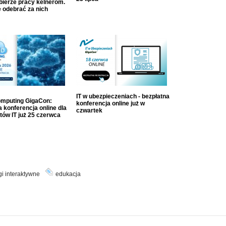
dbierze pracy kelnerom.
 odebrać za nich
IT w ubezpieczeniach - bezpłatna
mputing GigaCon:
konferencja online już w
 konferencja online dla
czwartek
tów IT już 25 czerwca
i interaktywne
edukacja