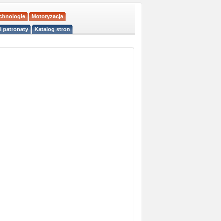
echnologie
Motoryzacja
i patronaty
Katalog stron