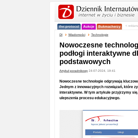
< reklam
the:protocol
Aukcje
Bukmacherzy
DI
Wiadomości
Technologie
Nowoczesne technologi
podłogi interaktywne dl
podstawowych
Artykuł poradnikowy
24-07-2024, 19:41
Nowoczesne technologie odgrywają kluczową r
Jednym z innowacyjnych rozwiązań, które zy
interaktywne. W tym artykule przyjrzymy się,
ulepszenia procesu edukacyjnego.