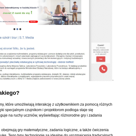
takiego?
, które umożliwiają interakcję z użytkownikiem za pomocą różnych
ięki specjalnym czujnikom i projektorom podłoga staje się
guje na ruchy uczniów, wyświetlając różnorodne gry i zadania
 obejmują gry matematyczne, zadania logiczne, a także ćwiczenia
ukę. Tego typu technologie są idealne do urozmaicenia tradycyjnych