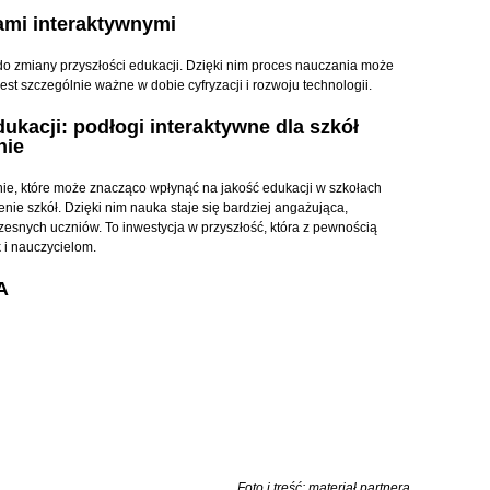
ami interaktywnymi
do zmiany przyszłości edukacji. Dzięki nim proces nauczania może
jest szczególnie ważne w dobie cyfryzacji i rozwoju technologii.
kacji: podłogi interaktywne dla szkół
nie
ie, które może znacząco wpłynąć na jakość edukacji w szkołach
ie szkół. Dzięki nim nauka staje się bardziej angażująca,
esnych uczniów. To inwestycja w przyszłość, która z pewnością
 i nauczycielom.
A
Foto i treść: materiał partnera