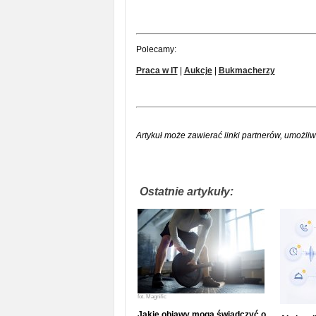
Polecamy:
Praca w IT
|
Aukcje
|
Bukmacherzy
Artykuł może zawierać linki partnerów, umożliw
Ostatnie artykuły:
fot.
Magnific
Jakie objawy mogą świadczyć o