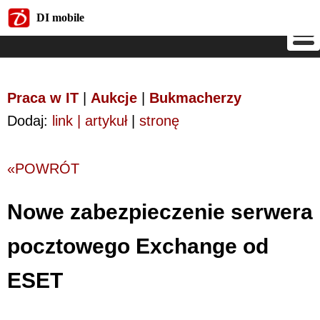
DI mobile
DI mobile
Praca w IT
|
Aukcje
|
Bukmacherzy
Dodaj:
link | artykuł
|
stronę
«POWRÓT
Nowe zabezpieczenie serwera
pocztowego Exchange od
ESET