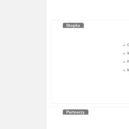
Stopka
O
P
M
Partnerzy