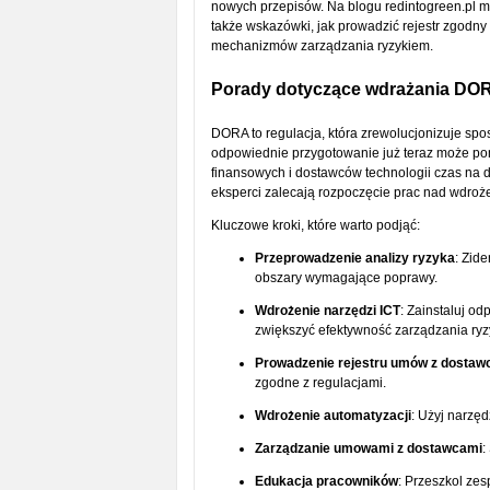
nowych przepisów. Na blogu redintogreen.pl m
także wskazówki, jak prowadzić rejestr zgodn
mechanizmów zarządzania ryzykiem.
Porady dotyczące wdrażania DO
DORA to regulacja, która zrewolucjonizuje spos
odpowiednie przygotowanie już teraz może pomó
finansowych i dostawców technologii czas na d
eksperci zalecają rozpoczęcie prac nad wdroż
Kluczowe kroki, które warto podjąć:
Przeprowadzenie analizy ryzyka
: Zide
obszary wymagające poprawy.
Wdrożenie narzędzi ICT
: Zainstaluj o
zwiększyć efektywność zarządzania ryz
Prowadzenie rejestru umów z dostaw
zgodne z regulacjami.
Wdrożenie automatyzacji
: Użyj narzę
Zarządzanie umowami z dostawcami
:
Edukacja pracowników
: Przeszkol zes