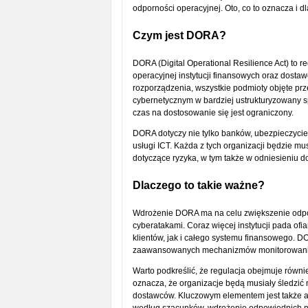
odporności operacyjnej. Oto, co to oznacza i 
Czym jest DORA?
DORA (Digital Operational Resilience Act) to r
operacyjnej instytucji finansowych oraz dost
rozporządzenia, wszystkie podmioty objęte pr
cybernetycznym w bardziej ustrukturyzowany s
czas na dostosowanie się jest ograniczony.
DORA dotyczy nie tylko banków, ubezpieczycieli 
usługi ICT. Każda z tych organizacji będzie mu
dotyczące ryzyka, w tym także w odniesieniu d
Dlaczego to takie ważne?
Wdrożenie DORA ma na celu zwiększenie odpo
cyberatakami. Coraz więcej instytucji pada ofi
klientów, jak i całego systemu finansowego. 
zaawansowanych mechanizmów monitorowania,
Warto podkreślić, że regulacja obejmuje rów
oznacza, że organizacje będą musiały śledzić n
dostawców. Kluczowym elementem jest także a