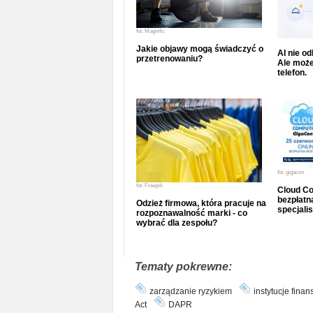
fot.
Magnific
Jakie objawy mogą świadczyć o
AI nie o
przetrenowaniu?
Ale może
telefon.
fot.
gigacon
fot.
Freepik
Cloud Co
bezpłatna
Odzież firmowa, która pracuje na
specjalis
rozpoznawalność marki - co
wybrać dla zespołu?
Tematy pokrewne:
zarządzanie ryzykiem
instytucje fina
Act
DAPR