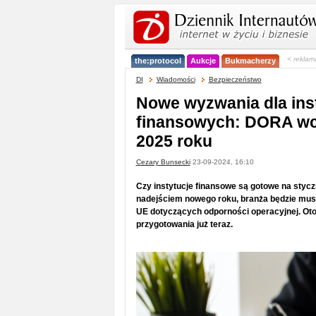
< reklam
the:protocol
Aukcje
Bukmacherzy
DI
Wiadomości
Bezpieczeństwo
Nowe wyzwania dla inst
finansowych: DORA wc
2025 roku
Cezary Bunsecki
23-09-2024, 16:10
Czy instytucje finansowe są gotowe na sty
nadejściem nowego roku, branża będzie mus
UE dotyczących odporności operacyjnej. Oto,
przygotowania już teraz.