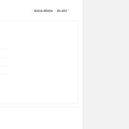
«
strona główna
-
do góry
^