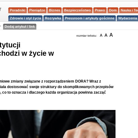
Poradniki
Pieniądze
Biznes
Bezpieczeństwo
Prawo
Dom
Nauka i T
Zdrowie i styl życia
Rozrywka
Pressroom i artykuły gościnne
Wydarzenia 
a
Dodaj artykuł / link
A
A
A
rozmiar tekstu:
ytucji
hodzi w życie w
czniowe zmiany związane z rozporządzeniem DORA? Wraz z
iała dostosować swoje struktury do skomplikowanych przepisów
 co to oznacza i dlaczego każda organizacja powinna zacząć