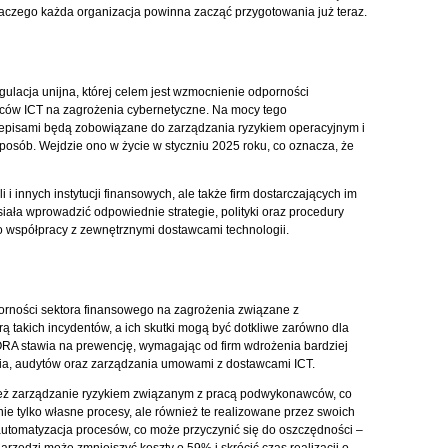
dlaczego każda organizacja powinna zacząć przygotowania już teraz.
egulacja unijna, której celem jest wzmocnienie odporności
awców ICT na zagrożenia cybernetyczne. Na mocy tego
zepisami będą zobowiązane do zarządzania ryzykiem operacyjnym i
posób. Wejdzie ono w życie w styczniu 2025 roku, co oznacza, że
i innych instytucji finansowych, ale także firm dostarczających im
siała wprowadzić odpowiednie strategie, polityki oraz procedury
o współpracy z zewnętrznymi dostawcami technologii.
rności sektora finansowego na zagrożenia związane z
arą takich incydentów, a ich skutki mogą być dotkliwe zarówno dla
DORA stawia na prewencję, wymagając od firm wdrożenia bardziej
 audytów oraz zarządzania umowami z dostawcami ICT.
nież zarządzanie ryzykiem związanym z pracą podwykonawców, co
ie tylko własne procesy, ale również te realizowane przez swoich
utomatyzacja procesów, co może przyczynić się do oszczędności –