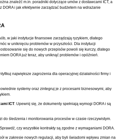
ożna znaleźć m.in. poradniki dotyczące umów z dostawcami ICT, a
y z DORA i jak efektywnie zarządzać budżetem na wdrażanie
RA
ób, w jaki instytucje finansowe zarządzają ryzykiem, dlatego
c w uniknięciu problemów w przyszłości. Dla instytucji
ostosowanie się do nowych przepisów powoli się kurczy, dlatego
eniem DORA już teraz, aby uniknąć problemów i opóźnień.
ntyfikuj największe zagrożenia dla operacyjnej działalności firmy i
dpowiednie systemy oraz zintegruj je z procesami biznesowymi, aby
ykiem.
cami ICT
: Upewnij się, że dokumenty spełniają wymogi DORA i są
dzi do śledzenia i monitorowania procesów w czasie rzeczywistym.
 Sprawdź, czy wszystkie kontrakty są zgodne z wymaganiami DORA.
pół w zakresie nowych regulacji, aby byli świadomi wpływu zmian na