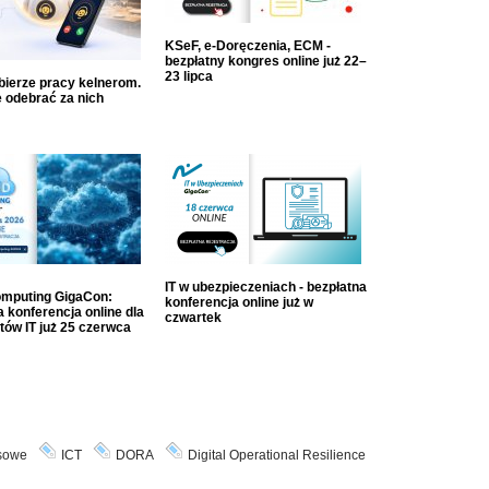
KSeF, e-Doręczenia, ECM -
bezpłatny kongres online już 22–
23 lipca
dbierze pracy kelnerom.
 odebrać za nich
IT w ubezpieczeniach - bezpłatna
mputing GigaCon:
konferencja online już w
 konferencja online dla
czwartek
tów IT już 25 czerwca
nsowe
ICT
DORA
Digital Operational Resilience