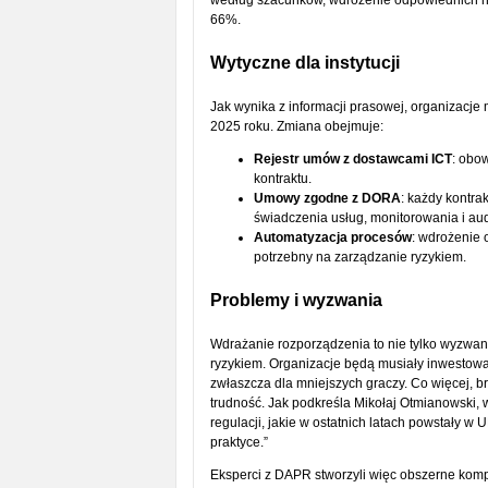
według szacunków, wdrożenie odpowiednich nar
66%.
Wytyczne dla instytucji
Jak wynika z informacji prasowej, organizacj
2025 roku. Zmiana obejmuje:
Rejestr umów z dostawcami ICT
: obo
kontraktu.
Umowy zgodne z DORA
: każdy kontra
świadczenia usług, monitorowania i aud
Automatyzacja procesów
: wdrożenie 
potrzebny na zarządzanie ryzykiem.
Problemy i wyzwania
Wdrażanie rozporządzenia to nie tylko wyzwan
ryzykiem. Organizacje będą musiały inwestow
zwłaszcza dla mniejszych graczy. Co więcej, 
trudność. Jak podkreśla Mikołaj Otmianowski,
regulacji, jakie w ostatnich latach powstały w 
praktyce.”
Eksperci z DAPR stworzyli więc obszerne kom