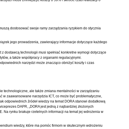
zędzi może zmniejszyć koszty o 59% i skrócić czas realizacji o
e muszą dostosować swoje ramy zarządzania ryzykiem do stycznia
wiązek jego prowadzenia, zawierający informacje dotyczące każdego
kt z dostawcą technologii musi spełniać konkretne wymogi dotyczące
ytów, a także współpracy z organami regulacyjnymi.
odpowiednich narzędzi może znacząco obniżyć koszty i czas
ie technologiczne, ale także zmiana mentalności w zarządzaniu
ać w zaawansowane narzędzia ICT, co może być problematyczne,
brak odpowiednich źródeł wiedzy na temat DORA stanowi dodatkową
 wiceprezes DAPR, „DORA jest jedną z najbardziej złożonych
UE. Na rynku brakuje rzetelnych informacji na temat jej wdrożenia w
pendium wiedzy, które ma pomóc firmom w skutecznym wdrożeniu