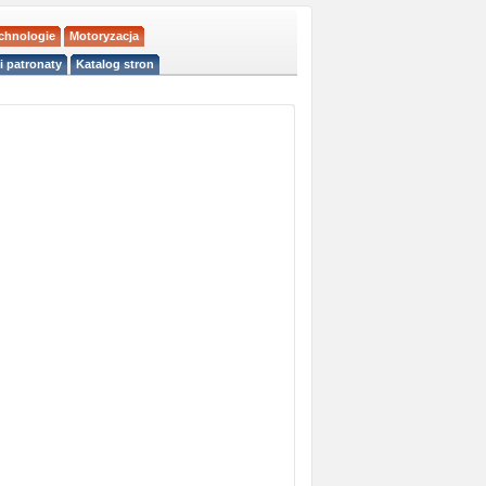
echnologie
Motoryzacja
i patronaty
Katalog stron