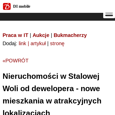
DI mobile
DI mobile
Praca w IT
|
Aukcje
|
Bukmacherzy
Dodaj:
link | artykuł
|
stronę
«POWRÓT
Nieruchomości w Stalowej
Woli od dewelopera - nowe
mieszkania w atrakcyjnych
lokalizacjach