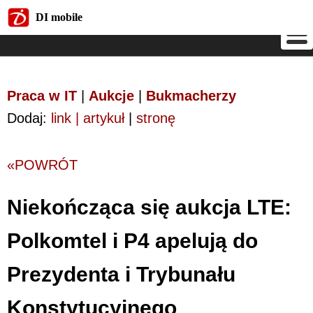
DI mobile
DI mobile
Praca w IT
|
Aukcje
|
Bukmacherzy
Dodaj:
link | artykuł
|
stronę
«POWRÓT
Niekończąca się aukcja LTE:
Polkomtel i P4 apelują do
Prezydenta i Trybunału
Konstytucyjnego