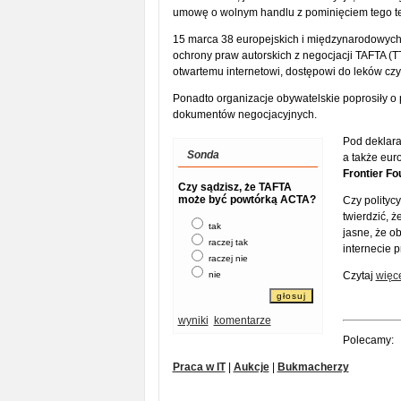
umowę o wolnym handlu z pominięciem tego t
15 marca 38 europejskich i międzynarodowych o
ochrony praw autorskich z negocjacji TAFTA (T
otwartemu internetowi, dostępowi do leków czy
Ponadto organizacje obywatelskie poprosiły o
dokumentów negocjacyjnych.
Pod deklara
Sonda
a także eur
Frontier Fo
Czy sądzisz, że TAFTA
może być powtórką ACTA?
Czy polityc
twierdzić, ż
tak
jasne, że o
raczej tak
internecie 
raczej nie
nie
Czytaj
więc
wyniki
komentarze
Polecamy:
Praca w IT
|
Aukcje
|
Bukmacherzy