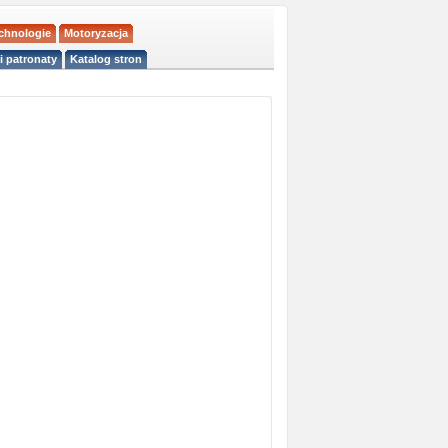
echnologie
Motoryzacja
i patronaty
Katalog stron