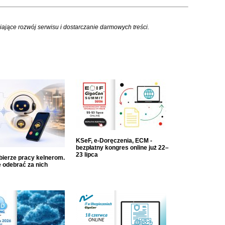
iające rozwój serwisu i dostarczanie darmowych treści.
KSeF, e-Doręczenia, ECM -
bezpłatny kongres online już 22–
23 lipca
dbierze pracy kelnerom.
 odebrać za nich