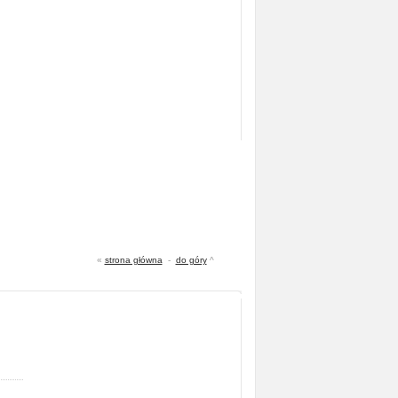
«
strona główna
-
do góry
^