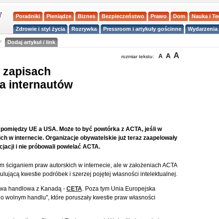
Poradniki
Pieniądze
Biznes
Bezpieczeństwo
Prawo
Dom
Nauka i T
Zdrowie i styl życia
Rozrywka
Pressroom i artykuły gościnne
Wydarzenia 
a
Dodaj artykuł / link
A
A
A
rozmiar tekstu:
 zapisach
a internautów
pomiędzy UE a USA. Może to być powtórka z ACTA, jeśli w
ch w internecie. Organizacje obywatelskie już teraz zaapelowały
cjacji i nie próbowali powielać ACTA.
im ściganiem praw autorskich w internecie, ale w założeniach ACTA
ującą kwestie podróbek i szerzej pojętej własności intelektualnej.
wa handlowa z Kanadą -
CETA
. Poza tym Unia Europejska
 wolnym handlu", które poruszały kwestie praw własności