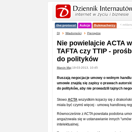
< reklam
the:protocol
Aukcje
Bukmacherzy
DI
Wiadomości
Pieniądze
Nie powielajcie ACTA w
TAFTA czy TTIP - prośb
do polityków
Marcin Maj
19-03-2013, 10:45
Ruszają negocjacje umowy o wolnym handlu 
umowie znajdą się zapisy o prawach autorski
do polityków, aby nie prowadzili tajnych nego
Słowo
ACTA
wszystkim kojarzy się z drakońsk
miała być czymś więcej - umową handlową regul
Równocześnie z ACTA powstała podobna umo
angażowała się w ustanawianie innych "umów o
intelektualnej.