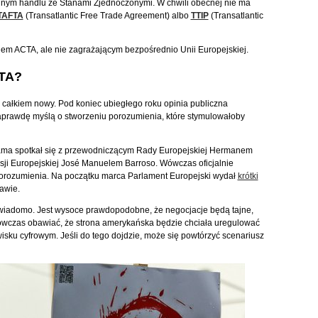
lnym handlu ze Stanami Zjednoczonymi. W chwili obecnej nie ma
TAFTA
(Transatlantic Free Trade Agreement) albo
TTIP
(Transatlantic
zkiem ACTA, ale nie zagrażającym bezpośrednio Unii Europejskiej.
CTA?
 całkiem nowy. Pod koniec ubiegłego roku opinia publiczna
 naprawdę myślą o stworzeniu porozumienia, które stymulowałoby
ama spotkał się z przewodniczącym Rady Europejskiej Hermanem
i Europejskiej José Manuelem Barroso. Wówczas oficjalnie
porozumienia. Na początku marca Parlament Europejski wydał
krótki
rawie.
 wiadomo. Jest wysoce prawdopodobne, że negocjacje będą tajne,
wczas obawiać, że strona amerykańska będzie chciała uregulować
wisku cyfrowym. Jeśli do tego dojdzie, może się powtórzyć scenariusz