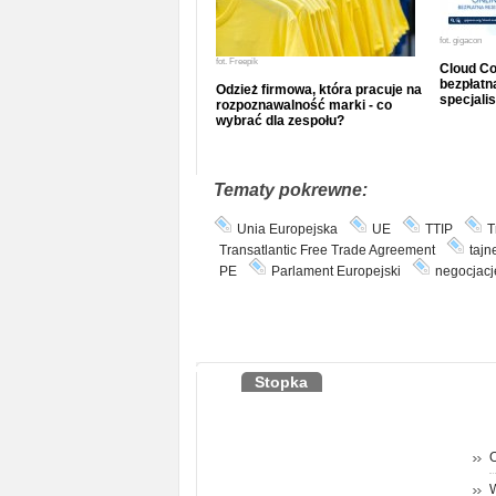
fot.
gigacon
fot.
Freepik
Cloud Co
bezpłatna
Odzież firmowa, która pracuje na
specjalis
rozpoznawalność marki - co
wybrać dla zespołu?
Tematy pokrewne:
Unia Europejska
UE
TTIP
T
Transatlantic Free Trade Agreement
tajn
PE
Parlament Europejski
negocjacj
Stopka
O