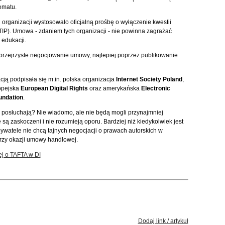
ematu.
rganizacji wystosowało oficjalną prośbę o wyłączenie kwestii
TIP). Umowa - zdaniem tych organizacji - nie powinna zagrażać
 edukacji.
 przejrzyste negocjowanie umowy, najlepiej poprzez publikowanie
cją podpisała się m.in. polska organizacja
Internet Society Poland
,
opejska
European Digital Rights
oraz amerykańska
Electronic
undation
.
y posłuchają? Nie wiadomo, ale nie będą mogli przynajmniej
e są zaskoczeni i nie rozumieją oporu. Bardziej niż kiedykolwiek jest
bywatele nie chcą tajnych negocjacji o prawach autorskich w
przy okazji umowy handlowej.
ej o TAFTA w DI
Dodaj link / artykuł