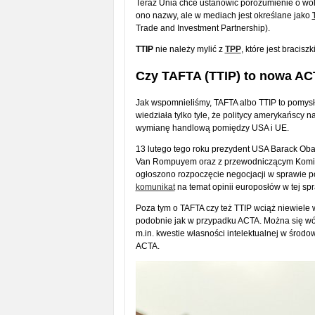
Teraz Unia chce ustanowić porozumienie o wo
ono nazwy, ale w mediach jest określane jako
Trade and Investment Partnership).
TTIP
nie należy mylić z
TPP
, które jest bracis
Czy TAFTA (TTIP) to nowa A
Jak wspomnieliśmy, TAFTA albo TTIP to pomysł
wiedziała tylko tyle, że politycy amerykańscy
wymianę handlową pomiędzy USA i UE.
13 lutego tego roku prezydent USA Barack Ob
Van Rompuyem oraz z przewodniczącym Komisj
ogłoszono rozpoczęcie negocjacji w sprawie 
komunikat
na temat opinii europosłów w tej sp
Poza tym o TAFTA czy też TTIP wciąż niewiele
podobnie jak w przypadku ACTA. Można się wó
m.in. kwestie własności intelektualnej w środo
ACTA.