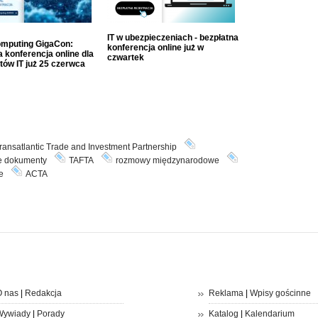
IT w ubezpieczeniach - bezpłatna
mputing GigaCon:
konferencja online już w
 konferencja online dla
czwartek
tów IT już 25 czerwca
ransatlantic Trade and Investment Partnership
e dokumenty
TAFTA
rozmowy międzynarodowe
e
ACTA
 nas
|
Redakcja
Reklama
|
Wpisy gościnne
Wywiady
|
Porady
Katalog
|
Kalendarium