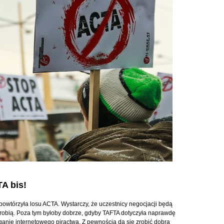
A bis!
 powtórzyła losu ACTA. Wystarczy, że uczestnicy negocjacji będą
o robią. Poza tym byłoby dobrze, gdyby TAFTA dotyczyła naprawdę
ściganie internetowego piractwa. Z pewnością da się zrobić dobrą