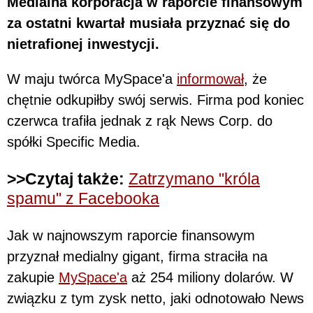
Medialna korporacja w raporcie finansowym
za ostatni kwartał musiała przyznać się do
nietrafionej inwestycji.
W maju twórca MySpace'a
informował
, że
chętnie odkupiłby swój serwis. Firma pod koniec
czerwca trafiła jednak z rąk News Corp. do
spółki Specific Media.
>>Czytaj także:
Zatrzymano "króla
spamu" z Facebooka
Jak w najnowszym raporcie finansowym
przyznał medialny gigant, firma straciła na
zakupie
MySpace'a
aż 254 miliony dolarów. W
związku z tym zysk netto, jaki odnotowało News