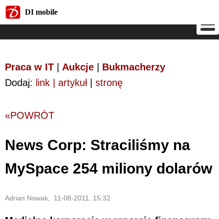
DI mobile
DI mobile
Praca w IT
|
Aukcje
|
Bukmacherzy
Dodaj:
link | artykuł
|
stronę
«POWRÓT
News Corp: Straciliśmy na
MySpace 254 miliony dolarów
Adrian Nowak, 11-08-2011, 15:32