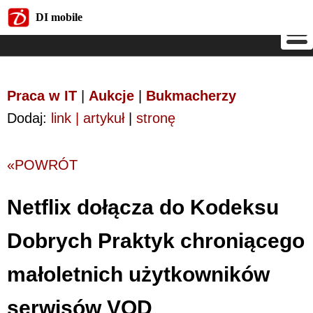
DI mobile
DI mobile
Praca w IT
|
Aukcje
|
Bukmacherzy
Dodaj:
link | artykuł
|
stronę
«POWRÓT
Netflix dołącza do Kodeksu
Dobrych Praktyk chroniącego
małoletnich użytkowników
serwisów VOD