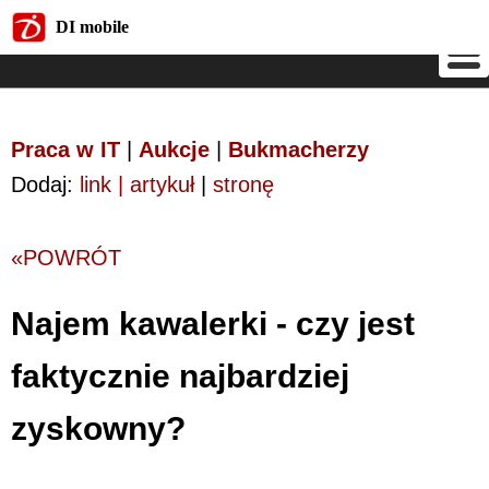
DI mobile
DI mobile
Praca w IT
|
Aukcje
|
Bukmacherzy
Dodaj:
link | artykuł
|
stronę
«POWRÓT
Najem kawalerki - czy jest
faktycznie najbardziej
zyskowny?