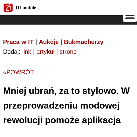
DI mobile
DI mobile
Praca w IT
|
Aukcje
|
Bukmacherzy
Dodaj:
link | artykuł
|
stronę
«POWRÓT
Mniej ubrań, za to stylowo. W
przeprowadzeniu modowej
rewolucji pomoże aplikacja