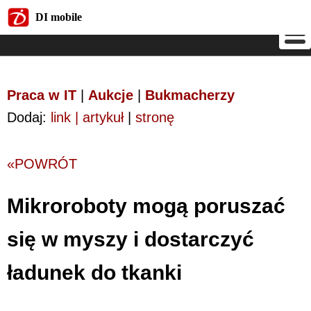
DI mobile
DI mobile
Praca w IT
|
Aukcje
|
Bukmacherzy
Dodaj:
link | artykuł
|
stronę
«POWRÓT
Mikroroboty mogą poruszać
się w myszy i dostarczyć
ładunek do tkanki