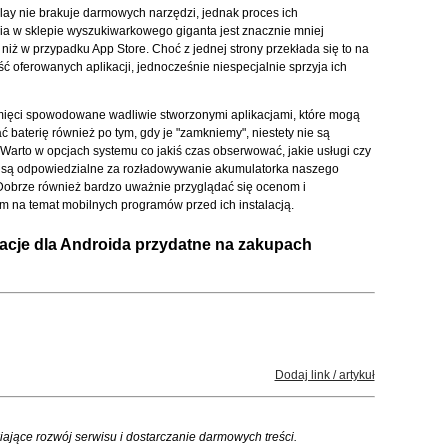
ay nie brakuje darmowych narzędzi, jednak proces ich
a w sklepie wyszukiwarkowego giganta jest znacznie mniej
 niż w przypadku App Store. Choć z jednej strony przekłada się to na
ć oferowanych aplikacji, jednocześnie niespecjalnie sprzyja ich
ięci spowodowane wadliwie stworzonymi aplikacjami, które mogą
 baterię również po tym, gdy je "zamkniemy", niestety nie są
 Warto w opcjach systemu co jakiś czas obserwować, jakie usługi czy
 są odpowiedzialne za rozładowywanie akumulatorka naszego
Dobrze również bardzo uważnie przyglądać się ocenom i
 na temat mobilnych programów przed ich instalacją.
ikacje dla Androida przydatne na zakupach
Dodaj link / artykuł
iające rozwój serwisu i dostarczanie darmowych treści.