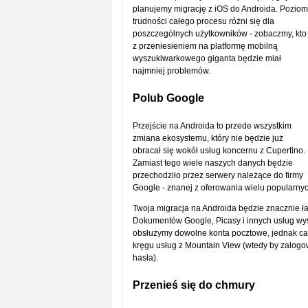
planujemy migrację z iOS do Androida. Poziom
trudności całego procesu różni się dla
poszczególnych użytkowników - zobaczmy, kto
z przeniesieniem na platformę mobilną
wyszukiwarkowego giganta będzie miał
najmniej problemów.
Polub Google
Przejście na Androida to przede wszystkim
zmiana ekosystemu, który nie będzie już
obracał się wokół usług koncernu z Cupertino.
Zamiast tego wiele naszych danych będzie
przechodziło przez serwery należące do firmy
Google - znanej z oferowania wielu popularny
Twoja migracja na Androida będzie znacznie łat
Dokumentów Google, Picasy i innych usług wy
obsłużymy dowolne konta pocztowe, jednak cał
kręgu usług z Mountain View (wtedy by zalogow
hasła).
Przenieś się do chmury