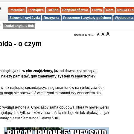
Poradniki
Pieniądze
Biznes
Bezpieczeństwo
Prawo
Dom
Nauka i T
Zdrowie i styl życia
Rozrywka
Pressroom i artykuły gościnne
Wydarzenia 
a
Dodaj artykuł / link
A
A
A
rozmiar tekstu:
oida - o czym
ologie, jakie w nim znajdziemy, już od dawna znane są ze
 należy pamiętać, gdy zmieniamy system w smartfonie?
ym z najlepiej sprzedających się smartfonów na rynku, zawiódł
em
mogą się pochwalić większymi ekranami czy wsparciem dla
ać wygląd iPhone'a. Chociażby sama obudowa, która w nowej wersji
agających użytkowników z pewnością nie będzie tak atrakcyjna, jak
mały plastik Samsunga Galaxy S III.