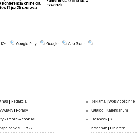
konferencja online już w
 konferencja online dla
czwartek
tów IT już 25 czerwca
iOs
Google Play
Google
App Store
 nas
|
Redakcja
Reklama
|
Wpisy gościnne
Wywiady
|
Porady
Katalog
|
Kalendarium
rywatność
&
cookies
Facebook
|
X
apa serwisu
|
RSS
Instagram
|
Pinterest