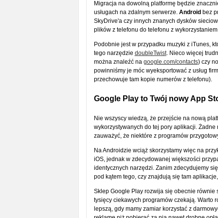
Migracja na dowolną platformę będzie znaczn
usługach na zdalnym serwerze.
Android
bez pr
SkyDrive'a czy innych znanych dysków sieciow
plików z telefonu do telefonu z wykorzystaniem 
Podobnie jest w przypadku muzyki z iTunes, kt
tego narzędzie
doubleTwist
. Nieco więcej trud
można znaleźć na
google.com/contacts
) czy n
powinniśmy je móc wyeksportować z usług firm
przechowuje tam kopie numerów z telefonu).
Google Play to Twój nowy App St
Nie wszyscy wiedzą, że przejście na nową plat
wykorzystywanych do tej pory aplikacji. Żadne 
zauważyć, że niektóre z programów przygotow
Na Androidzie wciąż skorzystamy więc na przyk
iOS, jednak w zdecydowanej większości przy
identycznych narzędzi. Zanim zdecydujemy się
pod kątem tego, czy znajdują się tam aplikacj
Sklep Google Play rozwija się obecnie równie s
tysięcy ciekawych programów czekają. Warto r
lepszą, gdy mamy zamiar korzystać z darmowych
reklamę niż pobierać za nią nawet drobne opłat