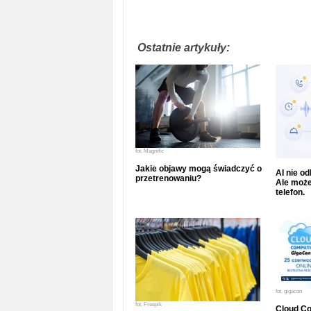
Ostatnie artykuły:
fot.
Magnific
Jakie objawy mogą świadczyć o
AI nie o
przetrenowaniu?
Ale może
telefon.
fot.
gigacon
fot.
Freepik
Cloud Co