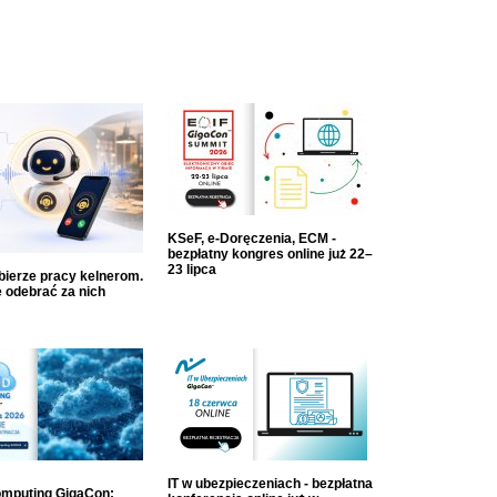
KSeF, e-Doręczenia, ECM -
bezpłatny kongres online już 22–
23 lipca
dbierze pracy kelnerom.
 odebrać za nich
IT w ubezpieczeniach - bezpłatna
mputing GigaCon: