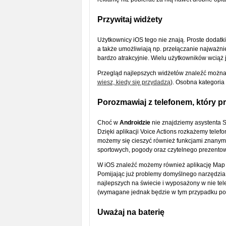
Przywitaj widżety
Użytkownicy iOS tego nie znają. Proste dodatki,
a także umożliwiają np. przełączanie najważni
bardzo atrakcyjnie. Wielu użytkowników wciąż j
Przegląd najlepszych widżetów znaleźć można 
wiesz, kiedy się przydadzą
). Osobna kategoria
Porozmawiaj z telefonem, który p
Choć w
Androidzie
nie znajdziemy asystenta S
Dzięki aplikacji Voice Actions rozkażemy tele
możemy się cieszyć również funkcjami znanymi 
sportowych, pogody oraz czytelnego prezentowa
W iOS znaleźć możemy również aplikację Map G
Pomijając już problemy domyślnego narzędzia
najlepszych na świecie i wyposażony w nie t
(wymagane jednak będzie w tym przypadku poł
Uważaj na baterię