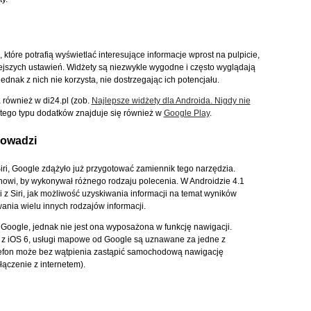
 które potrafią wyświetlać interesujące informacje wprost na pulpicie,
ejszych ustawień. Widżety są niezwykle wygodne i często wyglądają
ednak z nich nie korzysta, nie dostrzegając ich potencjału.
również w di24.pl (zob.
Najlepsze widżety dla Androida. Nigdy nie
 tego typu dodatków znajduje się również w
Google Play
.
rowadzi
iri, Google zdążyło już przygotować zamiennik tego narzędzia.
fonowi, by wykonywał różnego rodzaju polecenia. W Androidzie 4.1
z Siri, jak możliwość uzyskiwania informacji na temat wyników
nia wielu innych rodzajów informacji.
oogle, jednak nie jest ona wyposażona w funkcję nawigacji.
 z iOS 6, usługi mapowe od Google są uznawane za jedne z
elefon może bez wątpienia zastąpić samochodową nawigację
ączenie z internetem).