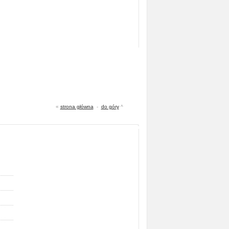
«
strona główna
-
do góry
^