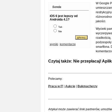
W Google Pl
Sonda
umieszczani
restrykcyjny
iOS 6 jest lepszy od
różnorodnoś
Androida 4.1?
jakości.
Tak
Wycieki pam
Nie
wyczerpywać
rzadkością.
podzespoły
wyniki
komentarze
smartfona. 
komentarzom
Czytaj także:
Nie przepłacaj! Apl
Polecamy:
Praca w IT
|
Aukcje
|
Bukmacherzy
Artykuł może zawierać linki partnerów, umożliw