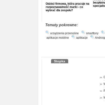
bezpłatna
Odzież firmowa, która pracuje na
specjalis
rozpoznawalność marki - co
wybrać dla zespołu?
Tematy pokrewne:
urządzenia przenośne
smartfony
aplikacje mobilne
aplikacje
Androig
Stopka
O
P
M