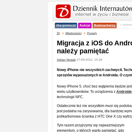
< reklam
the:protocol
Aukcje
Bukmacherzy
DI
Wiadomości
Porady
Migracja z iOS do Andr
należy pamiętać
Adrian Nowak
27-09-2012, 15:28
Nowy iPhone nie wszystkich zachwycił. Techn
sprzętów wyposażonych w Androida. O czym
Nowy iPhone 5, choć bez wątpienia będzie jedn
wielu użytkowników. To urządzenia z
Android
technologii NFC.
Ostatecznie też nie wszystkim musi się podob
jest podatna na zarysowania, dla bardziej wym
polikarbonowa ścianka z HTC One X czy wytrzy
Tym razem przyjrzymy się najważniejszym
elementom, o których warto pamiętać, gdy