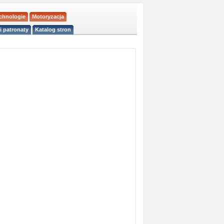
echnologie
Motoryzacja
i patronaty
Katalog stron