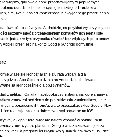
ie łatwiejsza, gdy swoje dane przechowujemy w popularnych
oblemu poradzi sobie ze ściągnięciem zdjęć z Dropboksa,
ych, a to uwolni nas od konieczności niewygodnego przerzucania
kabli.
órą również obsłużymy na Androidzie, na przykład wykorzystując do
ności możemy mieć z przeniesieniem kontaktów (ich pełną listę
otatek, jednak w tym przypadku również bez większych problemów
y Apple i przenieść na konto Google (Android domyślnie
ore
formę wiąże się jednoznacznie z utratą wsparcia dla
narzędzie z App Store nie działa na Androidzie, choć warto
ywane są jednocześnie dla obu systemów.
ład z aplikacji Gmaila, Facebooka czy Instagrama, które znamy z
padków zmuszeni będziemy do poszukiwania zamienników, a nie
 więc na porzucenie iPhone'a, warto przeszukać sklep Google Play
e, które realizują zadania dotychczas wykonywane na iOS.
zybko, jak App Store, więc nie należy wpadać w panikę - setki
ównież zauważyć, że platforma Google wciąż uznawana jest za
 aplikacji, a programiści zwykle wolą umieścić w swojej usłudze
y.