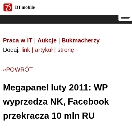
DI mobile
DI mobile
Praca w IT
|
Aukcje
|
Bukmacherzy
Dodaj:
link | artykuł
|
stronę
«POWRÓT
Megapanel luty 2011: WP
wyprzedza NK, Facebook
przekracza 10 mln RU