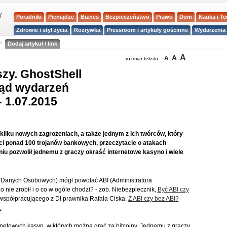
Poradniki
Pieniądze
Biznes
Bezpieczeństwo
Prawo
Dom
Nauka i T
Zdrowie i styl życia
Rozrywka
Pressroom i artykuły gościnne
Wydarzenia 
a
Dodaj artykuł / link
A
A
A
rozmiar tekstu:
zy. GhostShell
ląd wydarzeń
- 1.07.2015
o kilku nowych zagrożeniach, a także jednym z ich twórców, który
i ponad 100 trojanów bankowych, przeczytacie o atakach
iu pozwolił jednemu z graczy okraść internetowe kasyno i wiele
r Danych Osobowych) mógł powołać ABI (Administratora
o nie zrobił i o co w ogóle chodzi? - zob. Niebezpiecznik,
Być ABI czy
ł współpracującego z DI prawnika Rafała Ciska:
Z ABI czy bez ABI?
.
rnetowych kasyn, w których można grać za bitcoiny. Jednemu z graczy