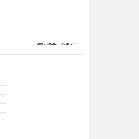
«
strona główna
-
do góry
^