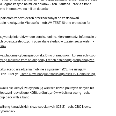
i ograć kasyno na milion dolarów - zob. Zaufana Trzecia Strona,
syno internetowe na milion dolarów
11 pakietom zabezpieczeń przeznaczonym do zastosowań
adło rozwiązanie Microsoftu - zob. AV-TEST,
Strong protection for
 wersję interaktywnego serwisu online, który gromadzi informacje o
 cyberprzestępczych i pozwala je śledzić w czasie rzeczywistym -
aków
wą platformę cyberszpiegowską Dino o francuskich korzeniach - zob.
 spying malware from an allegedly French espionage group analyzed
akującego urządzenia mobilne z systemem iOS, nie ustają w
 zob. FireEye,
Three New Masque Attacks against iOS: Demolishing,
hwalili się kiedyś, że dysponują większą liczbą poufnych danych niż
ępczyni rosyjskiego KGB), próbują znów wrócić na scenę - zob.
oup back with a bang
itrynę kanadyjskich służb specjalnych (CSIS) - zob. CBC News,
 cyberattack