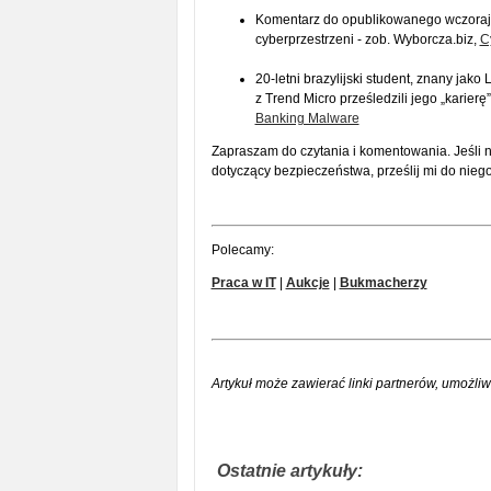
Komentarz do opublikowanego wczoraj 
cyberprzestrzeni - zob. Wyborcza.biz,
C
20-letni brazylijski student, znany jak
z Trend Micro prześledzili jego „karierę
Banking Malware
Zapraszam do czytania i komentowania. Jeśli nat
dotyczący bezpieczeństwa, prześlij mi do niego
Polecamy:
Praca w IT
|
Aukcje
|
Bukmacherzy
Artykuł może zawierać linki partnerów, umożliw
Ostatnie artykuły: