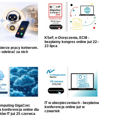
KSeF, e-Doręczenia, ECM -
bezpłatny kongres online już 22–
23 lipca
dbierze pracy kelnerom.
 odebrać za nich
IT w ubezpieczeniach - bezpłatna
mputing GigaCon:
konferencja online już w
 konferencja online dla
czwartek
tów IT już 25 czerwca