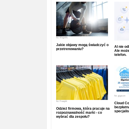
fot.
Magnific
Jakie objawy mogą świadczyć o
AI nie o
przetrenowaniu?
Ale może
telefon.
fot.
gigacon
fot.
Freepik
Cloud Co
bezpłatna
Odzież firmowa, która pracuje na
specjalis
rozpoznawalność marki - co
wybrać dla zespołu?