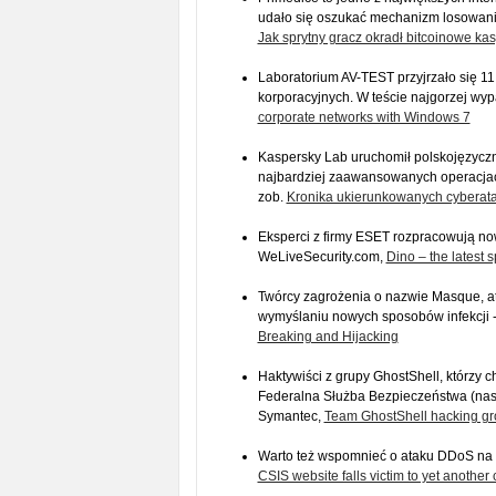
udało się oszukać mechanizm losowania 
Jak sprytny gracz okradł bitcoinowe ka
Laboratorium AV-TEST przyjrzało się 
korporacyjnych. W teście najgorzej wyp
corporate networks with Windows 7
Kaspersky Lab uruchomił polskojęzyczną
najbardziej zaawansowanych operacjach
zob.
Kronika ukierunkowanych cyberat
Eksperci z firmy ESET rozpracowują no
WeLiveSecurity.com,
Dino – the latest
Twórcy zagrożenia o nazwie Masque, at
wymyślaniu nowych sposobów infekcji -
Breaking and Hijacking
Haktywiści z grupy GhostShell, którzy c
Federalna Służba Bezpieczeństwa (nast
Symantec,
Team GhostShell hacking gr
Warto też wspomnieć o ataku DDoS na w
CSIS website falls victim to yet another