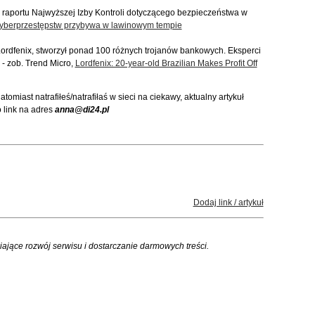
raportu Najwyższej Izby Kontroli dotyczącego bezpieczeństwa w
yberprzestępstw przybywa w lawinowym tempie
o Lordfenix, stworzył ponad 100 różnych trojanów bankowych. Eksperci
” - zob. Trend Micro,
Lordfenix: 20-year-old Brazilian Makes Profit Off
omiast natrafiłeś/natrafiłaś w sieci na ciekawy, aktualny artykuł
 link na adres
anna@di24.pl
Dodaj link / artykuł
iające rozwój serwisu i dostarczanie darmowych treści.