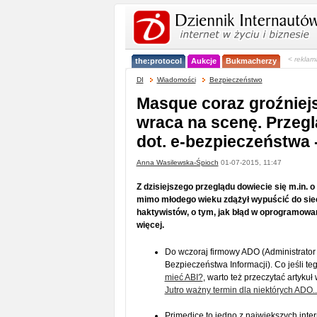
< reklam
the:protocol
Aukcje
Bukmacherzy
DI
Wiadomości
Bezpieczeństwo
Masque coraz groźniejs
wraca na scenę. Przeg
dot. e-bezpieczeństwa 
Anna Wasilewska-Śpioch
01-07-2015, 11:47
Z dzisiejszego przeglądu dowiecie się m.in. 
mimo młodego wieku zdążył wypuścić do siec
haktywistów, o tym, jak błąd w oprogramowan
więcej.
Do wczoraj firmowy ADO (Administrato
Bezpieczeństwa Informacji). Co jeśli teg
mieć ABI?
, warto też przeczytać artyku
Jutro ważny termin dla niektórych ADO..
Primedice to jedno z największych inte