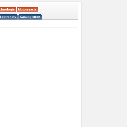
echnologie
Motoryzacja
i patronaty
Katalog stron