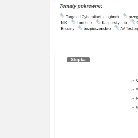
Tematy pokrewne:
Targeted Cyberattacks Logbook
przeg
NIK
Lordfenix
Kaspersky Lab
Bitcoiny
bezpieczeństwo
AV-Test.or
Stopka
O
P
M