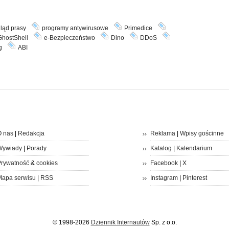
ląd prasy
programy antywirusowe
Primedice
GhostShell
e-Bezpieczeństwo
Dino
DDoS
g
ABI
 nas
|
Redakcja
Reklama
|
Wpisy gościnne
Wywiady
|
Porady
Katalog
|
Kalendarium
rywatność
&
cookies
Facebook
|
X
apa serwisu
|
RSS
Instagram
|
Pinterest
© 1998-2026
Dziennik Internautów
Sp. z o.o.