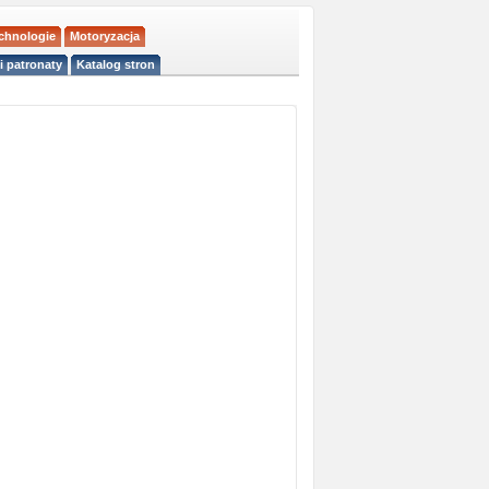
echnologie
Motoryzacja
i patronaty
Katalog stron