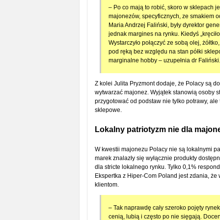
– Po co mają to robić, skoro w sklepach j
majonezów, specyficznych, ze smakiem o
Maria Andrzej Faliński, były dyrektor g
jednak margines na rynku. Kiedyś „kręciło
Wystarczyło połączyć ze sobą olej, żółtko
pod ręką bez względu na stan półki sklep
marginalne hobby – uzupełnia dr Faliński
Z kolei Julita Pryzmont dodaje, że Polacy są d
wytwarzać majonez. Wyjątek stanowią osoby s
przygotować od podstaw nie tylko potrawy, ale t
sklepowe.
Lokalny patriotyzm nie dla majo
W kwestii majonezu Polacy nie są lokalnymi pa
marek znalazły się wyłącznie produkty dostępne
dla stricte lokalnego rynku. Tylko 0,1% resp
Ekspertka z Hiper-Com Poland jest zdania, że w
klientom.
– Tak naprawdę cały szeroko pojęty rynek
cenią, lubią i często po nie sięgają. Doce