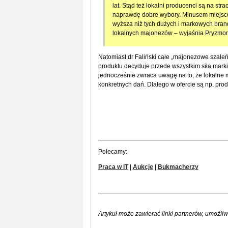
lat. Stąd też lokalni producenci są na str
naprawdę dobre wybory. Minusem miejscow
wyższa niż tych dużych i markowych brand
lokalnych majonezów – wyjaśnia Pryzmon
Natomiast dr Faliński całe „majonezowe szale
produktu decyduje przede wszystkim siła mar
jednocześnie zwraca uwagę na to, że lokalne
konkretnych dań. Dlatego w ofercie są np. pro
Polecamy:
Praca w IT
|
Aukcje
|
Bukmacherzy
Artykuł może zawierać linki partnerów, umożliw