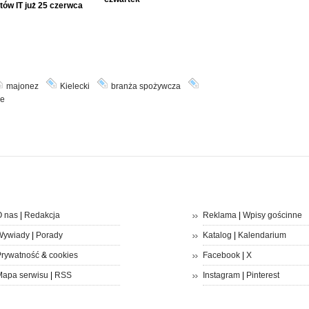
tów IT już 25 czerwca
majonez
Kielecki
branża spożywcza
ze
 nas
|
Redakcja
Reklama
|
Wpisy gościnne
Wywiady
|
Porady
Katalog
|
Kalendarium
rywatność
&
cookies
Facebook
|
X
apa serwisu
|
RSS
Instagram
|
Pinterest