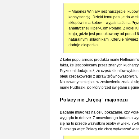
– Majonez Winiary jest najczęściej kupo
konsystencję. Dzięki temu pasuje do wielu
sklepów i marketów – wyjaśnia Julita Pry
analitycznej Hiper-Com Poland. Z kolei K
kraju, gdzie jest produkowany od ponad 60
naturalnymi składnikami. Oferuje również
dodaje ekspertka.
Z kolei popularność produktu marki Hellmann's 
faktu, że jest polecany przez znanych kucharzy 
Pryzmont dodaje też, że część klientów wybier
oleju rzepakowego z upraw zrównoważonych, a 
Na czwartym miejscu w zestawieniu znalazł się
marki Pudliszki, po który przed świętami sięgn
Polacy nie „kręcą” majonezu
Badanie miało też na celu pokazanie, czy Polac
wygląda to dobrze. Z omawianego badania wyni
się na to przede wszystkim osoby w wieku 75-80
Dlaczego więc Polacy nie chcą wytwarzać wł