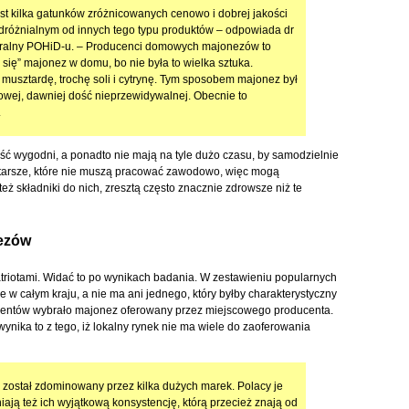
est kilka gatunków zróżnicowanych cenowo i dobrej jakości
dróżnialnym od innych tego typu produktów – odpowiada dr
eneralny POHiD-u. – Producenci domowych majonezów to
 się” majonez w domu, bo nie była to wielka sztuka.
, musztardę, trochę soli i cytrynę. Tym sposobem majonez był
owej, dawniej dość nieprzewidywalnej. Obecnie to
.
ość wygodni, a ponadto nie mają na tyle dużo czasu, by samodzielnie
tarsze, które nie muszą pracować zawodowo, więc mogą
eż składniki do nich, zresztą często znacznie zdrowsze niż te
nezów
triotami. Widać to po wynikach badania. W zestawieniu popularnych
 w całym kraju, a nie ma ani jednego, który byłby charakterystyczny
ondentów wybrało majonez oferowany przez miejscowego producenta.
ynika to z tego, iż lokalny rynek nie ma wiele do zaoferowania
 został zdominowany przez kilka dużych marek. Polacy je
niają też ich wyjątkową konsystencję, którą przecież znają od