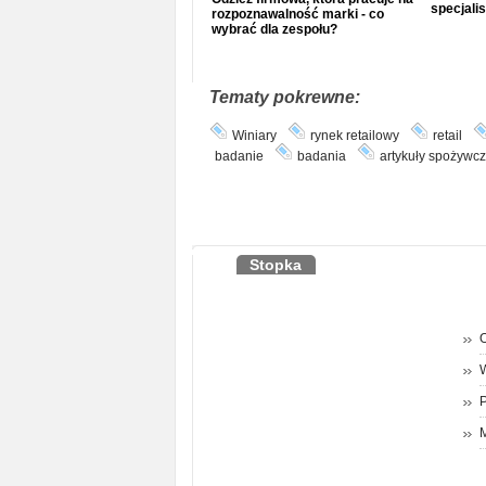
specjalis
rozpoznawalność marki - co
wybrać dla zespołu?
Tematy pokrewne:
Winiary
rynek retailowy
retail
badanie
badania
artykuły spożywc
Stopka
O
P
M