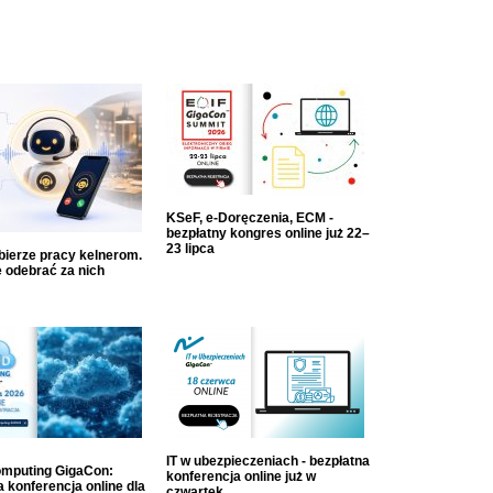
KSeF, e-Doręczenia, ECM -
bezpłatny kongres online już 22–
23 lipca
dbierze pracy kelnerom.
 odebrać za nich
IT w ubezpieczeniach - bezpłatna
mputing GigaCon:
konferencja online już w
 konferencja online dla
czwartek