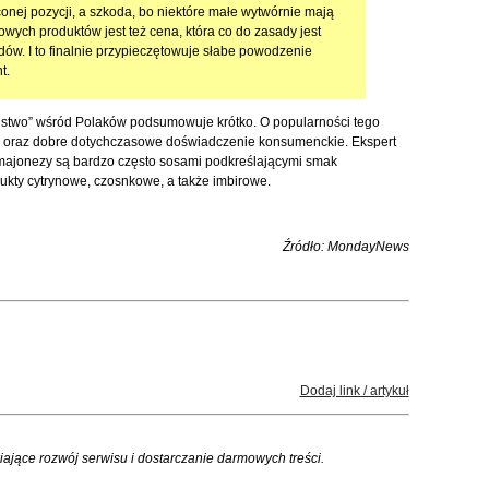
aconej pozycji, a szkoda, bo niektóre małe wytwórnie mają
ych produktów jest też cena, która co do zasady jest
ów. I to finalnie przypieczętowuje słabe powodzenie
t.
ństwo” wśród Polaków podsumowuje krótko. O popularności tego
ki oraz dobre dotychczasowe doświadczenie konsumenckie. Ekspert
 majonezy są bardzo często sosami podkreślającymi smak
dukty cytrynowe, czosnkowe, a także imbirowe.
Źródło: MondayNews
Dodaj link / artykuł
iające rozwój serwisu i dostarczanie darmowych treści.