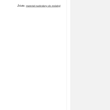
Źródło:
materiał nadesłany do redakcji