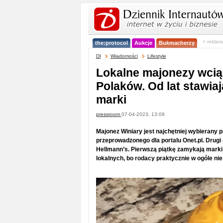
< reklam
the:protocol
Aukcje
Bukmacherzy
DI
Wiadomości
Lifestyle
Lokalne majonezy wcią
Polaków. Od lat stawia
marki
pressroom
07-04-2023, 13:08
Majonez Winiary jest najchętniej wybierany 
przeprowadzonego dla portalu Onet.pl. Drugi 
Hellmann’s. Pierwszą piątkę zamykają marki 
lokalnych, bo rodacy praktycznie w ogóle nie