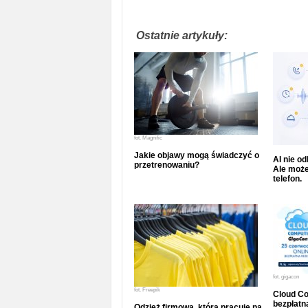
Ostatnie artykuły:
fot.
Magnific
Jakie objawy mogą świadczyć o
AI nie o
przetrenowaniu?
Ale może
telefon.
fot.
gigacon
fot.
Freepik
Cloud Co
bezpłatna
Odzież firmowa, która pracuje na