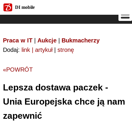
DI mobile
DI mobile
Praca w IT
|
Aukcje
|
Bukmacherzy
Dodaj:
link | artykuł
|
stronę
«POWRÓT
Lepsza dostawa paczek -
Unia Europejska chce ją nam
zapewnić